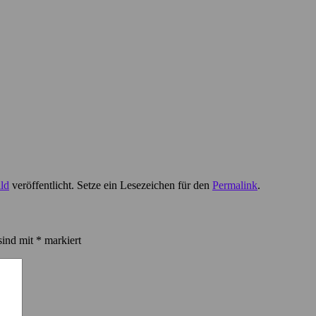
ld
veröffentlicht. Setze ein Lesezeichen für den
Permalink
.
sind mit
*
markiert