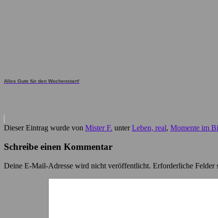
Alles Gute für den Wochenstart!
Dieser Eintrag wurde von
Mister F.
unter
Leben, real
,
Momente im Bi
Schreibe einen Kommentar
Deine E-Mail-Adresse wird nicht veröffentlicht.
Erforderliche Felder 