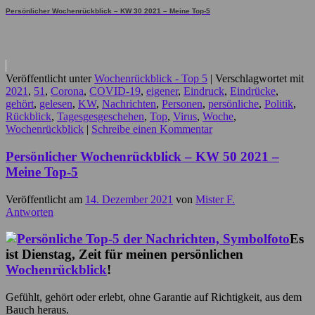
Persönlicher Wochenrückblick – KW 30 2021 – Meine Top-5
Veröffentlicht unter
Wochenrückblick - Top 5
|
Verschlagwortet mit
2021
,
51
,
Corona
,
COVID-19
,
eigener
,
Eindruck
,
Eindrücke
,
gehört
,
gelesen
,
KW
,
Nachrichten
,
Personen
,
persönliche
,
Politik
,
Rückblick
,
Tagesgesgeschehen
,
Top
,
Virus
,
Woche
,
Wochenrückblick
|
Schreibe einen Kommentar
Persönlicher Wochenrückblick – KW 50 2021 –
Meine Top-5
Veröffentlicht am
14. Dezember 2021
von
Mister F.
Antworten
Es
ist Dienstag, Zeit für meinen persönlichen
Wochenrückblick
!
Gefühlt, gehört oder erlebt, ohne Garantie auf Richtigkeit, aus dem
Bauch heraus.