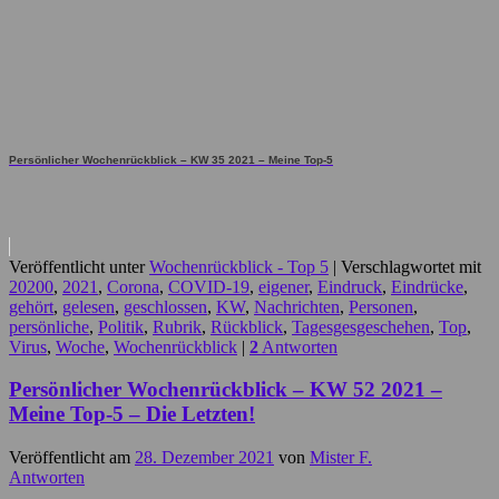
Persönlicher Wochenrückblick – KW 35 2021 – Meine Top-5
Veröffentlicht unter
Wochenrückblick - Top 5
|
Verschlagwortet mit
20200
,
2021
,
Corona
,
COVID-19
,
eigener
,
Eindruck
,
Eindrücke
,
gehört
,
gelesen
,
geschlossen
,
KW
,
Nachrichten
,
Personen
,
persönliche
,
Politik
,
Rubrik
,
Rückblick
,
Tagesgesgeschehen
,
Top
,
Virus
,
Woche
,
Wochenrückblick
|
2
Antworten
Persönlicher Wochenrückblick – KW 52 2021 –
Meine Top-5 – Die Letzten!
Veröffentlicht am
28. Dezember 2021
von
Mister F.
Antworten