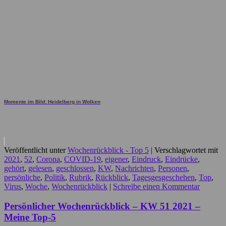
Momente im Bild: Heidelberg in Wolken
Veröffentlicht unter
Wochenrückblick - Top 5
|
Verschlagwortet mit
2021
,
52
,
Corona
,
COVID-19
,
eigener
,
Eindruck
,
Eindrücke
,
gehört
,
gelesen
,
geschlossen
,
KW
,
Nachrichten
,
Personen
,
persönliche
,
Politik
,
Rubrik
,
Rückblick
,
Tagesgesgeschehen
,
Top
,
Virus
,
Woche
,
Wochenrückblick
|
Schreibe einen Kommentar
Persönlicher Wochenrückblick – KW 51 2021 –
Meine Top-5