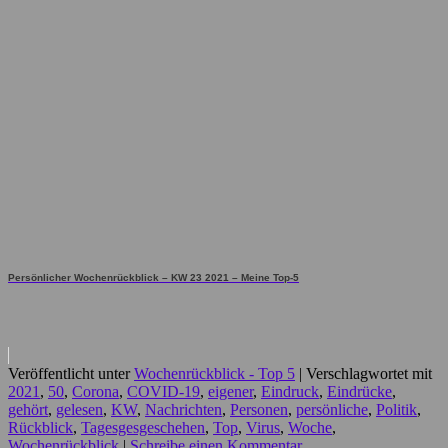
Persönlicher Wochenrückblick – KW 23 2021 – Meine Top-5
Veröffentlicht unter
Wochenrückblick - Top 5
|
Verschlagwortet mit
2021
,
50
,
Corona
,
COVID-19
,
eigener
,
Eindruck
,
Eindrücke
,
gehört
,
gelesen
,
KW
,
Nachrichten
,
Personen
,
persönliche
,
Politik
,
Rückblick
,
Tagesgesgeschehen
,
Top
,
Virus
,
Woche
,
Wochenrückblick
|
Schreibe einen Kommentar