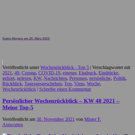
Guten Morgen am 20. März 2023
Veröffentlicht unter
Wochenrückblick - Top 5
|
Verschlagwortet mit
2021
,
49
,
Corona
,
COVID-19
,
eigener
,
Eindruck
,
Eindrücke
,
gehört
,
gelesen
,
KW
,
Nachrichten
,
Personen
,
persönliche
,
Politik
,
Rückblick
,
Tagesgesgeschehen
,
Top
,
Virus
,
Woche
,
Wochenrückblick
|
Schreibe einen Kommentar
Persönlicher Wochenrückblick – KW 48 2021 –
Meine Top-5
Veröffentlicht am
30. November 2021
von
Mister F.
Antworten