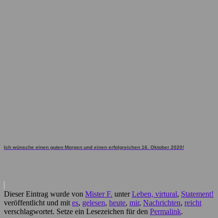
Ich wünsche einen guten Morgen und einen erfolgreichen 16. Oktober 2020!
Dieser Eintrag wurde von
Mister F.
unter
Leben, virtural
,
Statement!
veröffentlicht und mit
es
,
gelesen
,
heute
,
mir
,
Nachrichten
,
reicht
verschlagwortet. Setze ein Lesezeichen für den
Permalink
.