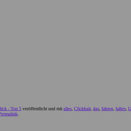
ick - Top 5
veröffentlicht und mit
alles
,
Clickbait
,
das
,
fahren
,
fallen
,
G
Permalink
.