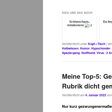
DIES UND DAS NOCH:
Schneechaos,
Da lie
mindestens
Veröffentlicht unter
Kopf->Tisch
|
Ver
Halbwissen
,
Humor
,
Hypochonder
,
Spaziergang
,
Stoffhund
,
Virus
|
2
An
Meine Top-5: Ge
Rubrik dicht ge
Veröffentlicht am
4. Januar 2022
vo
Nur kurz gezwungenermaßen