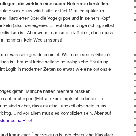
legen, die wirklich eine super Referenz darstellen.
te etwas blass wirkt, sitzt er fünf Minuten später im
iner Illustrierten über die Vogelgrippe und in seinem Kopf
nkeln (also, der eigene). Er lebt diese Dinge richtig, selbst
ealistisch ist. Aber wenn man schon kränkelt, dann muss
 mitnehmen, kein Weg umsonst!
hinein, was sich gerade anbietet. Wer nach sechs Gläsern
nen ist, braucht keine seltene neurologische Erklärung.
int Logik in modernen Zeiten so etwas wie eine optionale
 Übriges getan. Manche hatten mehrere Masken
bo auf Impfungen (Flatrate zum Impfstoff oder so …).
 und sind sicher, dass es eine Langzeitfolge sein muss.
 wichtig. Und vor allem muss es kompliziert sein. Aber auf
dem seine Pille
!
nd kompletter Überzeugung ist der eigentliche Klassiker.