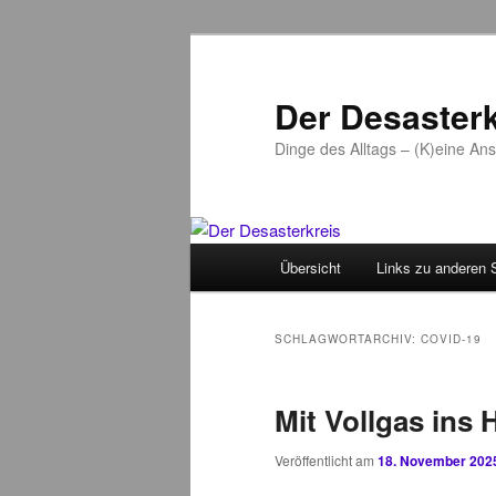
Zum
Zum
primären
sekundären
Inhalt
Inhalt
Der Desasterk
springen
springen
Dinge des Alltags – (K)eine An
Hauptmenü
Übersicht
Links zu anderen 
SCHLAGWORTARCHIV:
COVID-19
Mit Vollgas ins
Veröffentlicht am
18. November 202