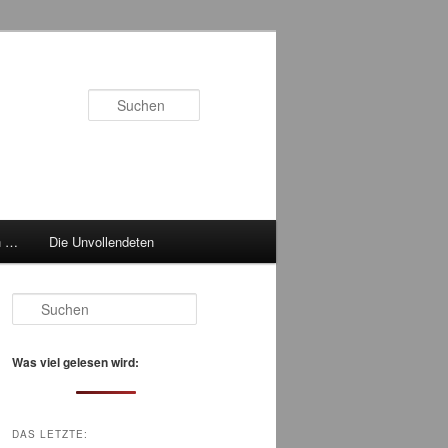
Suchen
h …
Die Unvollendeten
S
u
c
h
Was viel gelesen wird:
e
n
DAS LETZTE: