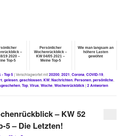
sönlicher
Persönlicher
Wie man langsam an
nrückblick –
Wochenrückblick –
höhere Lasten
8/19 2020 –
KW 04/05 2021 –
gewöhnt
ine Top-5
Meine Top-5
 - Top 5
|
Verschlagwortet mit
20200
,
2021
,
Corona
,
COVID-19
,
rt
,
gelesen
,
geschlossen
,
KW
,
Nachrichten
,
Personen
,
persönliche
,
sgeschehen
,
Top
,
Virus
,
Woche
,
Wochenrückblick
|
2
Antworten
ochenrückblick – KW 52
-5 – Die Letzten!