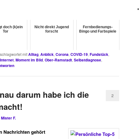
gt doch (k)ein
Nicht direkt Jugend
Fernbedienungs-
Tor
forscht
Bingo und Farbspiele
schlagwortet mit
Alltag
,
Anblick
,
Corona
,
COVID-19
,
Fundstück
,
Internet
,
Moment im Bild
,
Ober-Ramstadt
,
Selbstdiagnose
,
tworten
nau darum habe ich die
2
macht!
n
Mister F.
 Nachrichten gehört