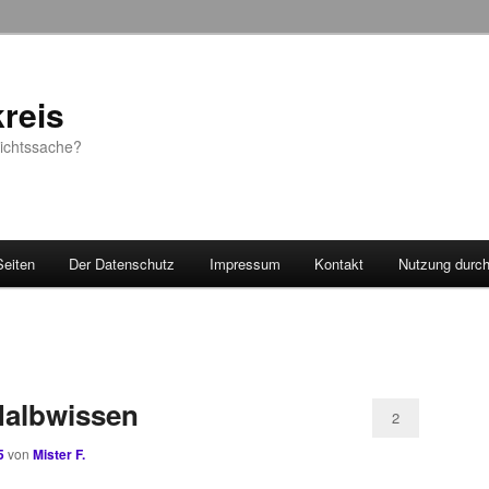
reis
sichtssache?
Seiten
Der Datenschutz
Impressum
Kontakt
Nutzung durc
 Halbwissen
2
5
von
Mister F.