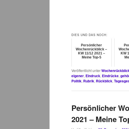
DIES UND DAS NOCH:
Persönlicher
Per
Wochenrückblick –
Woche
KW 11/12 2021 –
KW 1
Meine Top-5
Me
Veröffentlicht unter
Wochenrückblick
eigener
,
Eindruck
,
Eindrücke
,
gehö
Politik
,
Rubrik
,
Rückblick
,
Tagesge
Persönlicher W
2021 – Meine Top