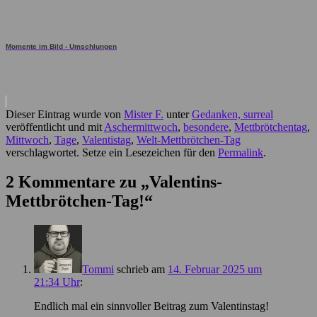
Momente im Bild - Umschlungen
Dieser Eintrag wurde von
Mister F.
unter
Gedanken, surreal
veröffentlicht und mit
Aschermittwoch
,
besondere
,
Mettbrötchentag
,
Mittwoch
,
Tage
,
Valentistag
,
Welt-Mettbrötchen-Tag
verschlagwortet. Setze ein Lesezeichen für den
Permalink
.
2 Kommentare zu „
Valentins-
Mettbrötchen-Tag!
“
Tommi
schrieb
am
14. Februar 2025 um
21:34 Uhr
:
Endlich mal ein sinnvoller Beitrag zum Valentinstag!