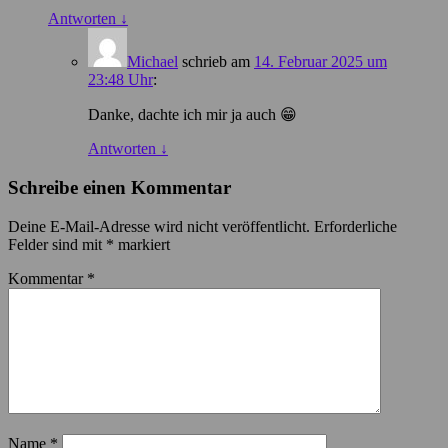
Antworten
↓
Michael
schrieb
am
14. Februar 2025 um
23:48 Uhr
:
Danke, dachte ich mir ja auch 😁
Antworten
↓
Schreibe einen Kommentar
Deine E-Mail-Adresse wird nicht veröffentlicht.
Erforderliche
Felder sind mit
*
markiert
Kommentar
*
Name
*