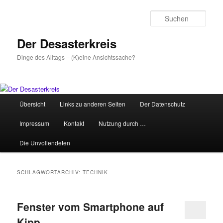
Zum
Zum
primären
sekundären
Such
Inhalt
Inhalt
springen
springen
Der Desasterkreis
Dinge des Alltags – (K)eine Ansichtssache?
Hauptmenü
Übersicht
Links zu anderen Seiten
Der Datenschutz
Impressum
Kontakt
Nutzung durch …
Die Unvollendeten
SCHLAGWORTARCHIV:
TECHNIK
Fenster vom Smartphone auf
Kipp