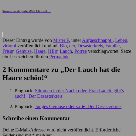
Wenn die digitale Welt klemmt ...
Dieser Eintrag wurde von
Mister F.
unter
Aufgeschnappt!
,
Leben,
virtural
veröffentlicht und mit
Bio
,
der
,
Desasterkreis
,
Familie
,
Frisur
,
Gemüse
,
Haare
,
HErr
,
Lauch
,
Porree
verschlagwortet. Setze
ein Lesezeichen für den
Permalink
.
2 Kommentare zu „
Der Lauch hat die
Haare schön!
“
Pingback:
Stimmen in der Nacht oder: Frau Lauch, gibt’s
auch! | Der Desasterkreis
Pingback:
Junges Gemüse oder so ► Der Desasterkreis
Schreibe einen Kommentar
Deine E-Mail-Adresse wird nicht veröffentlicht.
Erforderliche
Felder sind mit
*
markiert