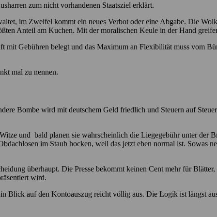
usharren zum nicht vorhandenen Staatsziel erklärt.
waltet, im Zweifel kommt ein neues Verbot oder eine Abgabe. Die Wolk
ßten Anteil am Kuchen. Mit der moralischen Keule in der Hand greifen s
t mit Gebühren belegt und das Maximum an Flexibilität muss vom Bü
unkt mal zu nennen.
r andere Bombe wird mit deutschem Geld friedlich und Steuern auf Steue
tze und bald planen sie wahrscheinlich die Liegegebühr unter der Brü
e Obdachlosen im Staub hocken, weil das jetzt eben normal ist. Sowas 
cheidung überhaupt. Die Presse bekommt keinen Cent mehr für Blätter,
äsentiert wird.
 Blick auf den Kontoauszug reicht völlig aus. Die Logik ist längst a