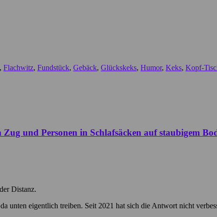
,
Flachwitz
,
Fundstück
,
Gebäck
,
Glückskeks
,
Humor
,
Keks
,
Kopf-Tisc
der Distanz.
 da unten eigentlich treiben. Seit 2021 hat sich die Antwort nicht verbe