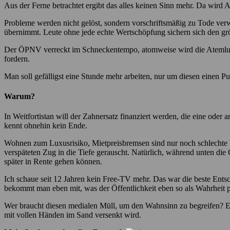
Aus der Ferne betrachtet ergibt das alles keinen Sinn mehr. Da wird A
Probleme werden nicht gelöst, sondern vorschriftsmäßig zu Tode ver
übernimmt. Leute ohne jede echte Wertschöpfung sichern sich den grö
Der ÖPNV verreckt im Schneckentempo, atomweise wird die Atemluf
fordern.
Man soll gefälligst eine Stunde mehr arbeiten, nur um diesen einen P
Warum?
In Weitfortistan will der Zahnersatz finanziert werden, die eine ode
kennt ohnehin kein Ende.
Wohnen zum Luxusrisiko, Mietpreisbremsen sind nur noch schlechte Wi
verspäteten Zug in die Tiefe gerauscht. Natürlich, während unten di
später in Rente gehen können.
Ich schaue seit 12 Jahren kein Free-TV mehr. Das war die beste Ents
bekommt man eben mit, was der Öffentlichkeit eben so als Wahrheit pr
Wer braucht diesen medialen Müll, um den Wahnsinn zu begreifen? Ein
mit vollen Händen im Sand versenkt wird.