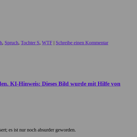
h
,
Spruch
,
Tochter S
,
WTF
|
Schreibe einen Kommentar
ssert; es ist nur noch absurder geworden.