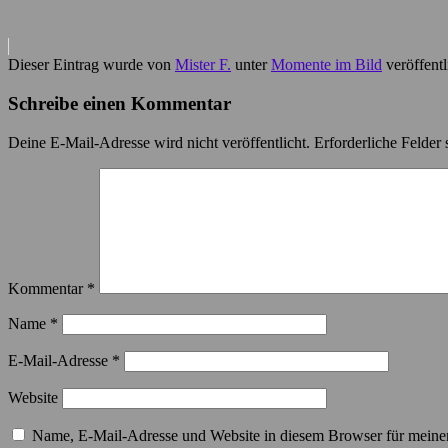
Dieser Eintrag wurde von
Mister F.
unter
Momente im Bild
veröffentl
Schreibe einen Kommentar
Deine E-Mail-Adresse wird nicht veröffentlicht.
Erforderliche Felder 
Kommentar
*
Name
*
E-Mail-Adresse
*
Website
Name, E-Mail-Adresse und Website in diesem Browser für meine