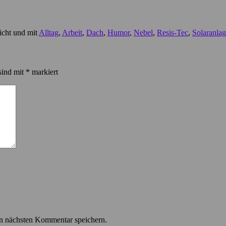
icht und mit
Alltag
,
Arbeit
,
Dach
,
Humor
,
Nebel
,
Resis-Tec
,
Solaranla
sind mit
*
markiert
n nächsten Kommentar speichern.