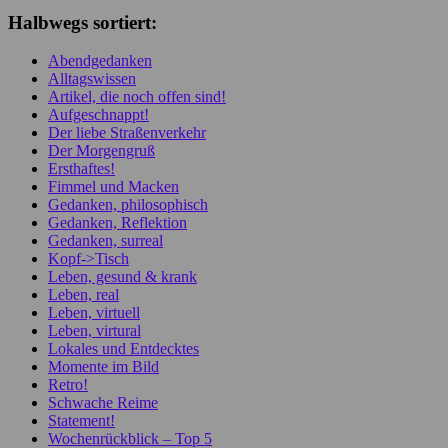
Halbwegs sortiert:
Abendgedanken
Alltagswissen
Artikel, die noch offen sind!
Aufgeschnappt!
Der liebe Straßenverkehr
Der Morgengruß
Ersthaftes!
Fimmel und Macken
Gedanken, philosophisch
Gedanken, Reflektion
Gedanken, surreal
Kopf->Tisch
Leben, gesund & krank
Leben, real
Leben, virtuell
Leben, virtural
Lokales und Entdecktes
Momente im Bild
Retro!
Schwache Reime
Statement!
Wochenrückblick – Top 5