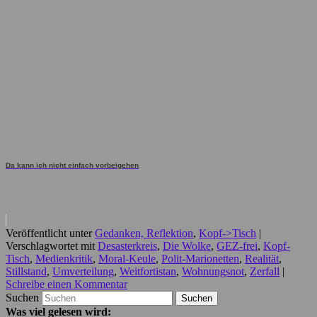
Da kann ich nicht einfach vorbeigehen
Veröffentlicht unter
Gedanken, Reflektion
,
Kopf->Tisch
|
Verschlagwortet mit
Desasterkreis
,
Die Wolke
,
GEZ-frei
,
Kopf-
Tisch
,
Medienkritik
,
Moral-Keule
,
Polit-Marionetten
,
Realität
,
Stillstand
,
Umverteilung
,
Weitfortistan
,
Wohnungsnot
,
Zerfall
|
Schreibe einen Kommentar
Suchen
Was viel gelesen wird: