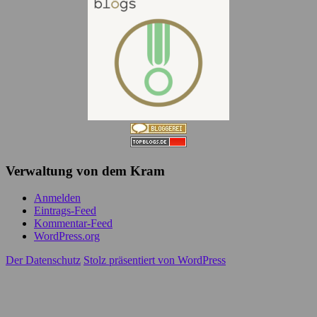
Verwaltung von dem Kram
Anmelden
Eintrags-Feed
Kommentar-Feed
WordPress.org
Der Datenschutz
Stolz präsentiert von WordPress