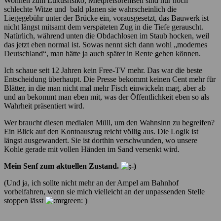
Wohnen zum Luxusrisiko, Mietpreisbremsen sind nur noch
schlechte Witze und bald planen sie wahrscheinlich die
Liegegebühr unter der Brücke ein, vorausgesetzt, das Bauwerk ist
nicht längst mitsamt dem verspäteten Zug in die Tiefe gerauscht.
Natürlich, während unten die Obdachlosen im Staub hocken, weil
das jetzt eben normal ist. Sowas nennt sich dann wohl „modernes
Deutschland“, man hätte ja auch später in Rente gehen können.
Ich schaue seit 12 Jahren kein Free-TV mehr. Das war die beste
Entscheidung überhaupt. Die Presse bekommt keinen Cent mehr für
Blätter, in die man nicht mal mehr Fisch einwickeln mag, aber ab
und an bekommt man eben mit, was der Öffentlichkeit eben so als
Wahrheit präsentiert wird.
Wer braucht diesen medialen Müll, um den Wahnsinn zu begreifen?
Ein Blick auf den Kontoauszug reicht völlig aus. Die Logik ist
längst ausgewandert. Sie ist dorthin verschwunden, wo unsere
Kohle gerade mit vollen Händen im Sand versenkt wird.
Mein Senf zum aktuellen Zustand.
(Und ja, ich sollte nicht mehr an der Ampel am Bahnhof
vorbeifahren, wenn sie mich vielleicht an der unpassenden Stelle
stoppen lässt
)