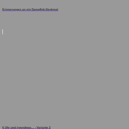
Erinnerungen an ein Dampflok-Denkmal
6 Uhr und irgendwas... - Variante 2