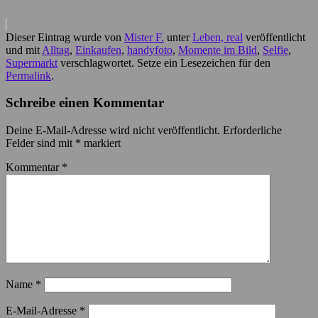
Dieser Eintrag wurde von
Mister F.
unter
Leben, real
veröffentlicht
und mit
Alltag
,
Einkaufen
,
handyfoto
,
Momente im Bild
,
Selfie
,
Supermarkt
verschlagwortet. Setze ein Lesezeichen für den
Permalink
.
Schreibe einen Kommentar
Deine E-Mail-Adresse wird nicht veröffentlicht.
Erforderliche
Felder sind mit
*
markiert
Kommentar
*
Name
*
E-Mail-Adresse
*