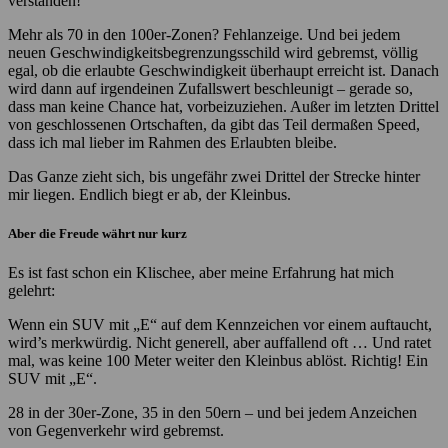
verstanden!
Mehr als 70 in den 100er-Zonen? Fehlanzeige. Und bei jedem
neuen Geschwindigkeitsbegrenzungsschild wird gebremst, völlig
egal, ob die erlaubte Geschwindigkeit überhaupt erreicht ist. Danach
wird dann auf irgendeinen Zufallswert beschleunigt – gerade so,
dass man keine Chance hat, vorbeizuziehen. Außer im letzten Drittel
von geschlossenen Ortschaften, da gibt das Teil dermaßen Speed,
dass ich mal lieber im Rahmen des Erlaubten bleibe.
Das Ganze zieht sich, bis ungefähr zwei Drittel der Strecke hinter
mir liegen. Endlich biegt er ab, der Kleinbus.
Aber die Freude währt nur kurz
Es ist fast schon ein Klischee, aber meine Erfahrung hat mich
gelehrt:
Wenn ein SUV mit „E“ auf dem Kennzeichen vor einem auftaucht,
wird’s merkwürdig. Nicht generell, aber auffallend oft … Und ratet
mal, was keine 100 Meter weiter den Kleinbus ablöst. Richtig! Ein
SUV mit „E“.
28 in der 30er-Zone, 35 in den 50ern – und bei jedem Anzeichen
von Gegenverkehr wird gebremst.