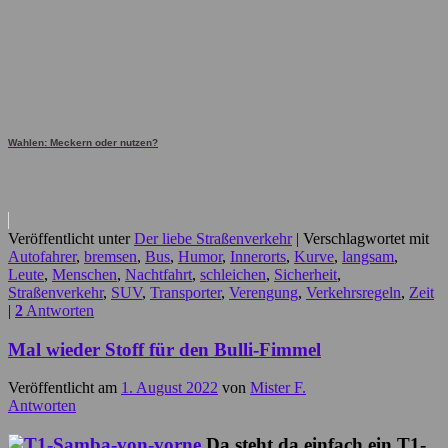
Wahlen: Meckern oder nutzen?
Veröffentlicht unter
Der liebe Straßenverkehr
|
Verschlagwortet mit
Autofahrer
,
bremsen
,
Bus
,
Humor
,
Innerorts
,
Kurve
,
langsam
,
Leute
,
Menschen
,
Nachtfahrt
,
schleichen
,
Sicherheit
,
Straßenverkehr
,
SUV
,
Transporter
,
Verengung
,
Verkehrsregeln
,
Zeit
|
2
Antworten
Mal wieder Stoff für den Bulli-Fimmel
Veröffentlicht am
1. August 2022
von
Mister F.
Antworten
Da steht da einfach ein T1-