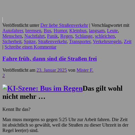
Veröffentlicht unter
Der liebe Straßenverkehr
|
Verschlagwortet mit
Autofahrer
,
bremsen
,
Bus
,
Humor
,
Kleinbus
,
langsam
,
Leute
,
Menschen
,
Nachtfahrt
,
Panik
,
Regen
,
Schlange
,
schleichen
,
Sicherheit
,
Spitze
,
Straßenverkehr
,
Transporter
,
Verkehrsregeln
,
Zeit
|
Schreibe einen Kommentar
Fahre früh, dann sind die Straßen frei
Veröffentlicht am
23. Januar 2025
von
Mister F.
2
Das gilt wohl
nicht mehr …
Kennt Ihr das?
Man muss morgens so gegen 5:25 Uhr zur Arbeit fahren. Die Zeit
ist absichtlich so gewählt, weil die Straßen zu dieser Uhrzeit in der
Regel leer(er) sind.