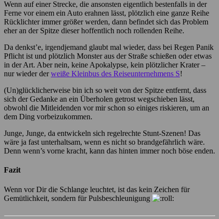
Wenn auf einer Strecke, die ansonsten eigentlich bestenfalls in der
Ferne vor einem ein Auto erahnen lässt, plötzlich eine ganze Reihe
Rücklichter immer größer werden, dann befindet sich das Problem
eher an der Spitze dieser hoffentlich noch rollenden Reihe.
Da denkst’e, irgendjemand glaubt mal wieder, dass bei Regen Panik
Pflicht ist und plötzlich Monster aus der Straße schießen oder etwas
in der Art. Aber nein, keine Apokalypse, kein plötzlicher Krater –
nur wieder der
weiße Kleinbus des Reiseunternehmens S
!
(Un)glücklicherweise bin ich so weit von der Spitze entfernt, dass
sich der Gedanke an ein Überholen getrost wegschieben lässt,
obwohl die Mitleidenden vor mir schon so einiges riskieren, um an
dem Ding vorbeizukommen.
Junge, Junge, da entwickeln sich regelrechte Stunt-Szenen! Das
wäre ja fast unterhaltsam, wenn es nicht so brandgefährlich wäre.
Denn wenn’s vorne kracht, kann das hinten immer noch böse enden.
Fazit
Wenn vor Dir die Schlange leuchtet, ist das kein Zeichen für
Gemütlichkeit, sondern für Pulsbeschleunigung