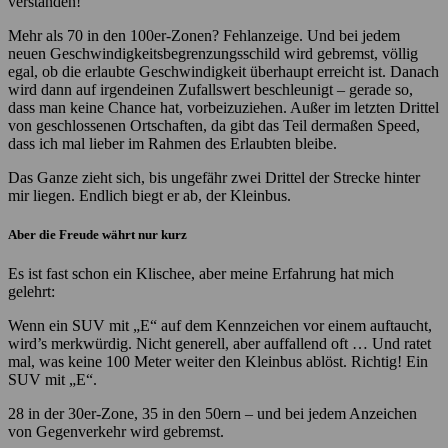
verstanden!
Mehr als 70 in den 100er-Zonen? Fehlanzeige. Und bei jedem
neuen Geschwindigkeitsbegrenzungsschild wird gebremst, völlig
egal, ob die erlaubte Geschwindigkeit überhaupt erreicht ist. Danach
wird dann auf irgendeinen Zufallswert beschleunigt – gerade so,
dass man keine Chance hat, vorbeizuziehen. Außer im letzten Drittel
von geschlossenen Ortschaften, da gibt das Teil dermaßen Speed,
dass ich mal lieber im Rahmen des Erlaubten bleibe.
Das Ganze zieht sich, bis ungefähr zwei Drittel der Strecke hinter
mir liegen. Endlich biegt er ab, der Kleinbus.
Aber die Freude währt nur kurz
Es ist fast schon ein Klischee, aber meine Erfahrung hat mich
gelehrt:
Wenn ein SUV mit „E“ auf dem Kennzeichen vor einem auftaucht,
wird’s merkwürdig. Nicht generell, aber auffallend oft … Und ratet
mal, was keine 100 Meter weiter den Kleinbus ablöst. Richtig! Ein
SUV mit „E“.
28 in der 30er-Zone, 35 in den 50ern – und bei jedem Anzeichen
von Gegenverkehr wird gebremst.