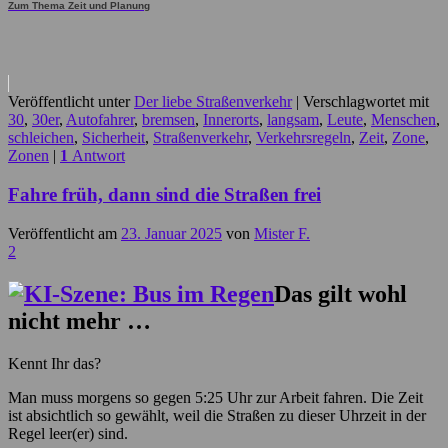
Zum Thema Zeit und Planung
Veröffentlicht unter
Der liebe Straßenverkehr
|
Verschlagwortet mit
30
,
30er
,
Autofahrer
,
bremsen
,
Innerorts
,
langsam
,
Leute
,
Menschen
,
schleichen
,
Sicherheit
,
Straßenverkehr
,
Verkehrsregeln
,
Zeit
,
Zone
,
Zonen
|
1
Antwort
Fahre früh, dann sind die Straßen frei
Veröffentlicht am
23. Januar 2025
von
Mister F.
2
Das gilt wohl
nicht mehr …
Kennt Ihr das?
Man muss morgens so gegen 5:25 Uhr zur Arbeit fahren. Die Zeit
ist absichtlich so gewählt, weil die Straßen zu dieser Uhrzeit in der
Regel leer(er) sind.