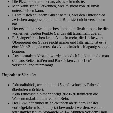
Die Pizza kommt kälter an, als es sein müsste.
Man kann schnell erkennen, wer 25 nicht von 30 km/h
unterscheiden kann.
Es stellt sich an jedem Blitzer heraus, wer den Unterschied
zwischen angepasst fahren und Bremstest nicht verstanden
hat.
Der erste in der Schlange bestimmt den Rhythmus, siehe die
vorherigen beiden Punkte (Ja, das gilt tatsächlich überall.
Fußgänger brauchen keine Ampeln mehr, die Lücke zum
Überqueren der Straße reicht immer und falls nicht, ist es ja
eine 30er-Zone, da muss das Auto einfach schlagartig stoppen
können.
Aus normalem Abstand werden plötzlich Lücken, in die man
sich aus Seitenstraßen und Parklücken „mal eben“
vorschnellend reinzwängt.
Ungeahnte Vorteile:
Adrenalinkick, wenn du ein 15 km/h schnelles Fahrrad
überholen möchtest.
Kein Fitnessstudio mehr nötig! 30/50/30 trainieren die
Wadenmuskulatur am rechten Bein.
Der Lkw, der früher in 3 Sekunden an deinem Fenster
vorbeigefahren ist, kann jetzt bewundert werden, wenn er
jetzt stattdessen im Stop-and-Go 1-2 Minuten vor dem Haus