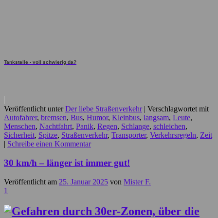
Tankstelle - voll schwierig da?
Veröffentlicht unter
Der liebe Straßenverkehr
|
Verschlagwortet mit
Autofahrer
,
bremsen
,
Bus
,
Humor
,
Kleinbus
,
langsam
,
Leute
,
Menschen
,
Nachtfahrt
,
Panik
,
Regen
,
Schlange
,
schleichen
,
Sicherheit
,
Spitze
,
Straßenverkehr
,
Transporter
,
Verkehrsregeln
,
Zeit
|
Schreibe einen Kommentar
30 km/h – länger ist immer gut!
Veröffentlicht am
25. Januar 2025
von
Mister F.
1