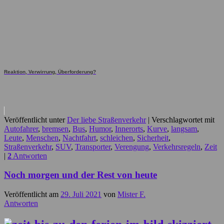
Reaktion, Verwirrung, Überforderung?
Veröffentlicht unter
Der liebe Straßenverkehr
|
Verschlagwortet mit
Autofahrer
,
bremsen
,
Bus
,
Humor
,
Innerorts
,
Kurve
,
langsam
,
Leute
,
Menschen
,
Nachtfahrt
,
schleichen
,
Sicherheit
,
Straßenverkehr
,
SUV
,
Transporter
,
Verengung
,
Verkehrsregeln
,
Zeit
|
2
Antworten
Noch morgen und der Rest von heute
Veröffentlicht am
29. Juli 2021
von
Mister F.
Antworten