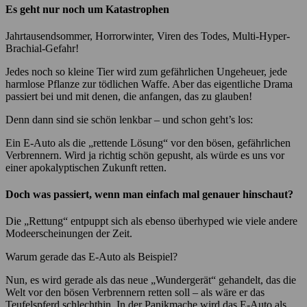
Es geht nur noch um Katastrophen
Jahrtausendsommer, Horrorwinter, Viren des Todes, Multi-Hyper-
Brachial-Gefahr!
Jedes noch so kleine Tier wird zum gefährlichen Ungeheuer, jede
harmlose Pflanze zur tödlichen Waffe. Aber das eigentliche Drama
passiert bei und mit denen, die anfangen, das zu glauben!
Denn dann sind sie schön lenkbar – und schon geht’s los:
Ein E-Auto als die „rettende Lösung“ vor den bösen, gefährlichen
Verbrennern. Wird ja richtig schön gepusht, als würde es uns vor
einer apokalyptischen Zukunft retten.
Doch was passiert, wenn man einfach mal genauer hinschaut?
Die „Rettung“ entpuppt sich als ebenso überhyped wie viele andere
Modeerscheinungen der Zeit.
Warum gerade das E-Auto als Beispiel?
Nun, es wird gerade als das neue „Wundergerät“ gehandelt, das die
Welt vor den bösen Verbrennern retten soll – als wäre er das
Teufelspferd schlechthin. In der Panikmache wird das E-Auto als