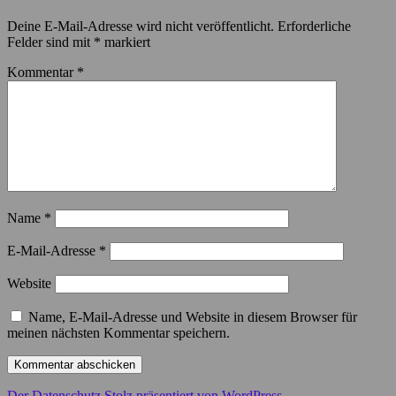
Deine E-Mail-Adresse wird nicht veröffentlicht.
Erforderliche
Felder sind mit
*
markiert
Kommentar
*
Name
*
E-Mail-Adresse
*
Website
Name, E-Mail-Adresse und Website in diesem Browser für
meinen nächsten Kommentar speichern.
Der Datenschutz
Stolz präsentiert von WordPress