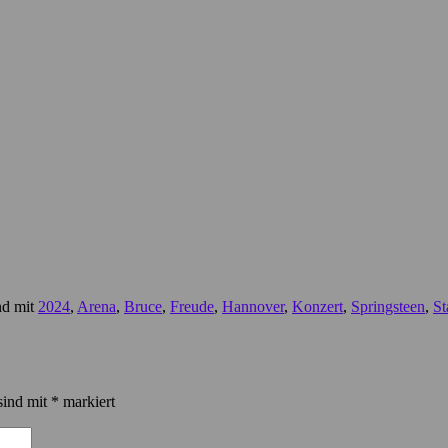
nd mit
2024
,
Arena
,
Bruce
,
Freude
,
Hannover
,
Konzert
,
Springsteen
,
St
sind mit
*
markiert