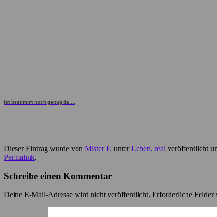
Ist bestimmt noch genug da ...
Dieser Eintrag wurde von
Mister F.
unter
Leben, real
veröffentlicht u
Permalink
.
Schreibe einen Kommentar
Deine E-Mail-Adresse wird nicht veröffentlicht.
Erforderliche Felder 