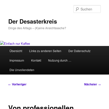
Zum
primären
Such
Inhalt
springen
Der Desasterkreis
Dinge des Alltags – (K)eine Ansichtssache?
Hauptmenü
Übersicht
Links zu anderen Seiten
Der Datenschutz
Impressum
Kontakt
Nutzung durch …
Die Unvollendeten
Beitragsnavigation
←
Vorheriger
Nächster
→
Von professionellen