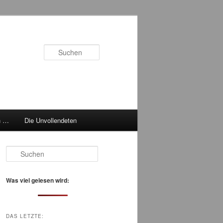
Suchen
h …
Die Unvollendeten
S
u
c
h
Was viel gelesen wird:
e
n
DAS LETZTE: