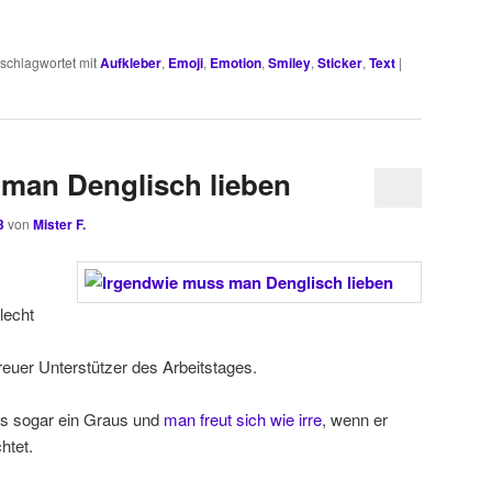
schlagwortet mit
Aufkleber
,
Emoji
,
Emotion
,
Smiley
,
Sticker
,
Text
|
man Denglisch lieben
3
von
Mister F.
lecht
treuer Unterstützer des Arbeitstages.
t es sogar ein Graus und
man freut sich wie irre
, wenn er
htet.