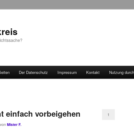
reis
sichtssache?
Seiten
Der Datenschutz
Impressum
Kontakt
Nutzung durc
ht einfach vorbeigehen
1
von
Mister F.