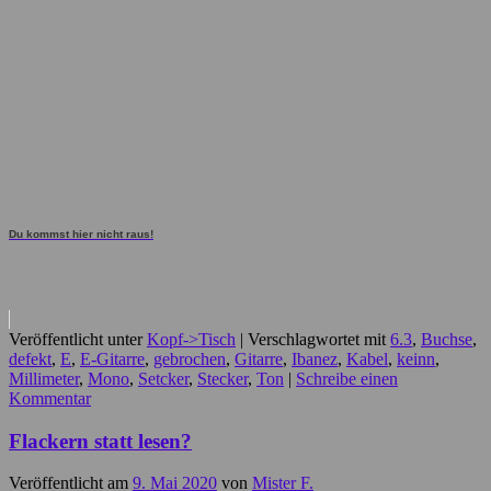
Du kommst hier nicht raus!
Veröffentlicht unter
Kopf->Tisch
|
Verschlagwortet mit
6.3
,
Buchse
,
defekt
,
E
,
E-Gitarre
,
gebrochen
,
Gitarre
,
Ibanez
,
Kabel
,
keinn
,
Millimeter
,
Mono
,
Setcker
,
Stecker
,
Ton
|
Schreibe einen
Kommentar
Flackern statt lesen?
Veröffentlicht am
9. Mai 2020
von
Mister F.