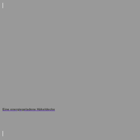
Eine energiegeladene Häkeldecke