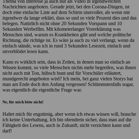
Thema von Interesse ja auch nur als Video in irgendwelchen
Nachrichten angeboten. Gerade jetzt, bei den Corona-Dingen, ist
doch eine einfache Liste auf dem Schirm sinnvoller, als wenn mir
irgendwer da lange erklärt, dass so und so viele Prozent dies und das
belegen. Natürlich nicht ohne 20 Sekunden Vorspann und 10
Sekunden Werbefilm. Mit kilometerlanger Vorerklärung was
Menschen sind, warum es Krankheiten gibt und welche politische
Richtung, die richtige ist. Es wäre ja auch zu viel verlangt, wenn da
einfach stände, was ich in rund 3 Sekunden Lesezeit, einfach und
unverblödet lesen kann.
Kann es wirklich sein, dass in Zeiten, in denen man so einfach an
Wissen kommt, so viele Menschen nichts mehr begreifen, was ihnen
nicht auch mit Ton, hübsch bunt und für Vorschüler erläutert,
mundgerecht angeboten wird? Ich mein, bei ganz vielen Storys hat
man am Ende doch den Anfang vergessen! Schlimmstenfalls sogar,
was eigentlich die eigentliche Frage war.
Ne, für mich bitte nicht!
Haltet mich für engstirnig, aber wenn ich etwas wissen will, brauche
ich keine Unterhaltung. Ich bin obendrein sicher, dass man auf die
Fähigkeit des Lesens, auch in Zukunft, nicht verzichten kann und
darf!