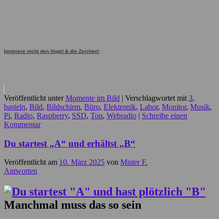
Ignoriere nicht den Vogel & die Zeichen!
Veröffentlicht unter
Momente im Bild
|
Verschlagwortet mit
3
,
basteln
,
Bild
,
Bildschirm
,
Büro
,
Elektronik
,
Labor
,
Monitor
,
Musik
,
Pi
,
Radio
,
Raspberry
,
SSD
,
Ton
,
Webradio
|
Schreibe einen
Kommentar
Du startest „A“ und erhältst „B“
Veröffentlicht am
10. März 2025
von
Mister F.
Antworten
Manchmal muss das so sein