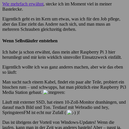
Wie mehrfach erwähnt
, stecke ich im Moment viel in meiner
Bastelecke.
Eigentlich geht es im Kern um etwas, was ich für den Job pflege,
aber das Eine zieht das Andere nach sich, und man muss an
mehreren Schrauben gleichzeitig drehen.
Wenn Selbstläufer entstehen
Ich habe ja schon erwähnt, dass mein alter Raspberry Pi 3 hier
herumliegt und mir kein wirklich sinnvoller Einsatzzweck einfällt.
Eigentlich wollte ich was ganz anderes machen, aber wie das eben
so läuft:
Man sucht nach einem Kabel, findet ein paar alte Teile, probiert ein
bisschen rum – und schwupps, hat man plötzlich eine Raspberry Pi3
Media Station gebaut.
Läuft mit externer SSD, hat einen 10-Zoll-Monitor dranhängen, und
darauf mach Bild und Ton. Testlauf mit Webradio und hey,
SpringsteenFM ist echt nur Zufall (
)!
Das ist übrigens der Vorteil von Windows-Updates! Wenn die
laufen, kann man in der Zeit was anderes basteln! Aber – passt ja.