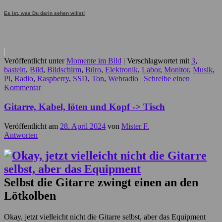
Es ist, was Du darin sehen willst!
Veröffentlicht unter
Momente im Bild
|
Verschlagwortet mit
3
,
basteln
,
Bild
,
Bildschirm
,
Büro
,
Elektronik
,
Labor
,
Monitor
,
Musik
,
Pi
,
Radio
,
Raspberry
,
SSD
,
Ton
,
Webradio
|
Schreibe einen
Kommentar
Gitarre, Kabel, löten und Kopf -> Tisch
Veröffentlicht am
28. April 2024
von
Mister F.
Antworten
Selbst die Gitarre zwingt einen an den
Lötkolben
Okay, jetzt vielleicht nicht die Gitarre selbst, aber das Equipment