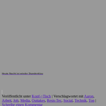
Heute Nacht ist wieder Stundenklau
Veröffentlicht unter
Kopf->Tisch
|
Verschlagwortet mit
Aaron
,
Arbeit
,
Job
,
Media
,
Outtakes
,
Resis-Tec
,
Social
,
Technik
,
Ton
|
Schreibe einen Kommentar