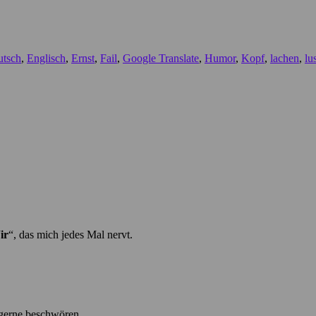
utsch
,
Englisch
,
Ernst
,
Fail
,
Google Translate
,
Humor
,
Kopf
,
lachen
,
lu
ir
“, das mich jedes Mal nervt.
 gerne beschwören.