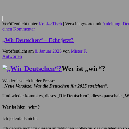
Veröffentlicht unter
Kopf->Tisch
|
Verschlagwortet mit
Anleitung
,
De
einen Kommentar
„Wir Deutschen“ – Echt jetzt?
Veröffentlicht am
8. Januar 2025
von
Mister F.
Antworten
Wer ist „wir“?
Wieder lese ich in der Presse:
„
Neue Vorsätze: Was die Deutschen für 2025 streichen
“.
Und wieder kommt es, dieses „
Die Deutschen
“, dieses pauschale „
W
Wer ist hier „wir“?
Ich jedenfalls nicht.
Ich gehöre nicht zu diesem angeblichen Kollektiv, das die Medien so