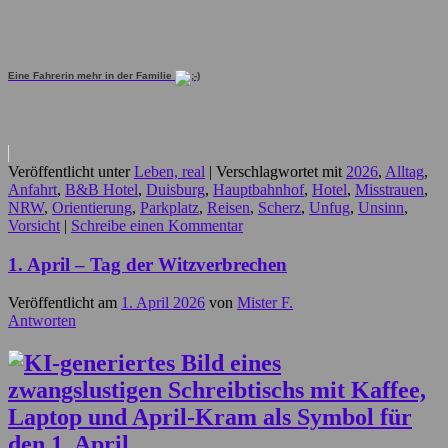
Eine Fahrerin mehr in der Familie
Veröffentlicht unter
Leben, real
|
Verschlagwortet mit
2026
,
Alltag
,
Anfahrt
,
B&B Hotel
,
Duisburg
,
Hauptbahnhof
,
Hotel
,
Misstrauen
,
NRW
,
Orientierung
,
Parkplatz
,
Reisen
,
Scherz
,
Unfug
,
Unsinn
,
Vorsicht
|
Schreibe einen Kommentar
1. April – Tag der Witzverbrechen
Veröffentlicht am
1. April 2026
von
Mister F.
Antworten