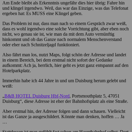
Am Ende bleibt als Erkenntnis ungefähr dies hier übrig: Fahre hin
und klingel irgendwo. Weil, das war das Einzige, was das Telefonat
ergeben hat: Es MUSS eine Klingel geben.
Das Problem ist nur, dass man nach so einem Gespräch zwar weiß,
dass es wohl irgendwo eine solche Vorrichtung gibt, aber eben noch
nicht, wo genau sie ist, wie man da mit dem Auto vernünftig
hinkommt und ob das Ganze nach normalem Menschenverstand
oder eher nach Schnitzeljagd funktioniert.
Also fährt man los, nutzt Maps, folgt schön der Adresse und landet
in einem Bereich, bei dem erstmal nicht sofort der Gedanke
aufkommt: Ach ja, herrlich, hier geht es jetzt ganz entspannt auf den
Hotelparkplatz.
Immerhin habe ich 44 Jahre in und um Duisburg herum gelebt und
weiß:
„
B&B HOTEL Duisburg Hbf-Nord
, Portsmouthplatz 5, 47051
Duisburg“, diese Adresse ist eher der Bahnhofsplatz als eine Straße.
Aber erstmal hin, der Adresse folgen und dann schauen. Vielleicht
ist das Ganze ja ausgeschildert. Könnte man denken, hoffen … Ja
…
Stattdessen ist man gefühlt fast schon am Hauptbahnhof selbst. Dort,