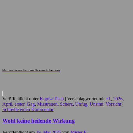
Man sollte vorher den Bestand checken
Veröffentlicht unter
Kopf->Tisch
|
Verschlagwortet mit
+1
,
2026
,
April
,
erster
,
Gag
,
Misstrauen
,
Scherz
,
Unfug
,
Unsinn
,
Vorsicht
|
Schreibe einen Kommentar
Wohl keine heilende Wirkung
Veröffentlicht am
29. Mai 2025
von
Mister F.