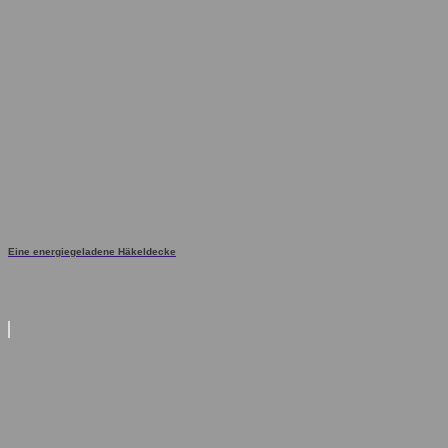
Eine energiegeladene Häkeldecke