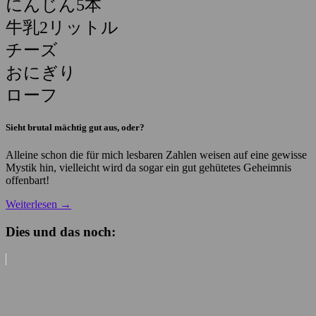
にんじん5本
牛乳2リットル
チーズ
おにぎり
ローフ
Sieht brutal mächtig gut aus, oder?
Alleine schon die für mich lesbaren Zahlen weisen auf eine gewisse
Mystik hin, vielleicht wird da sogar ein gut gehütetes Geheimnis
offenbart!
Weiterlesen
→
Dies und das noch: