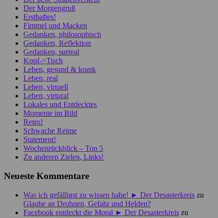
Der Morgengruß
Ersthaftes!
Fimmel und Macken
Gedanken, philosophisch
Gedanken, Reflektion
Gedanken, surreal
Kopf->Tisch
Leben, gesund & krank
Leben, real
Leben, virtuell
Leben, virtural
Lokales und Entdecktes
Momente im Bild
Retro!
Schwache Reime
Statement!
Wochenrückblick – Top 5
Zu anderen Zielen, Links!
Neueste Kommentare
Was ich gefälligst zu wissen habe! ► Der Desasterkreis
zu
Glaube an Drohnen, Gefahr und Helden?
Facebook entdeckt die Moral ► Der Desasterkreis
zu