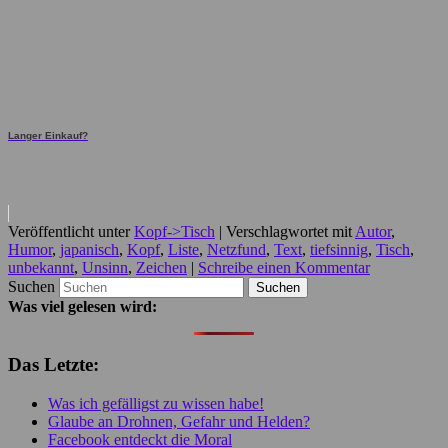
Langer Einkauf?
Veröffentlicht unter
Kopf->Tisch
|
Verschlagwortet mit
Autor
,
Humor
,
japanisch
,
Kopf
,
Liste
,
Netzfund
,
Text
,
tiefsinnig
,
Tisch
,
unbekannt
,
Unsinn
,
Zeichen
|
Schreibe einen Kommentar
Suchen
Was viel gelesen wird:
Das Letzte:
Was ich gefälligst zu wissen habe!
Glaube an Drohnen, Gefahr und Helden?
Facebook entdeckt die Moral