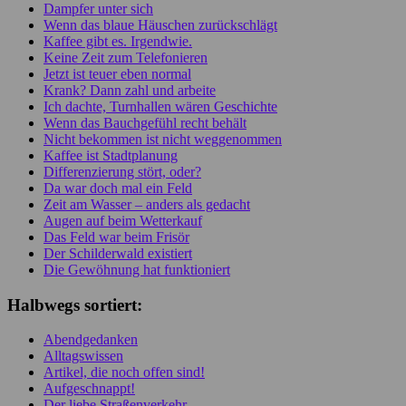
Dampfer unter sich
Wenn das blaue Häuschen zurückschlägt
Kaffee gibt es. Irgendwie.
Keine Zeit zum Telefonieren
Jetzt ist teuer eben normal
Krank? Dann zahl und arbeite
Ich dachte, Turnhallen wären Geschichte
Wenn das Bauchgefühl recht behält
Nicht bekommen ist nicht weggenommen
Kaffee ist Stadtplanung
Differenzierung stört, oder?
Da war doch mal ein Feld
Zeit am Wasser – anders als gedacht
Augen auf beim Wetterkauf
Das Feld war beim Frisör
Der Schilderwald existiert
Die Gewöhnung hat funktioniert
Halbwegs sortiert:
Abendgedanken
Alltagswissen
Artikel, die noch offen sind!
Aufgeschnappt!
Der liebe Straßenverkehr