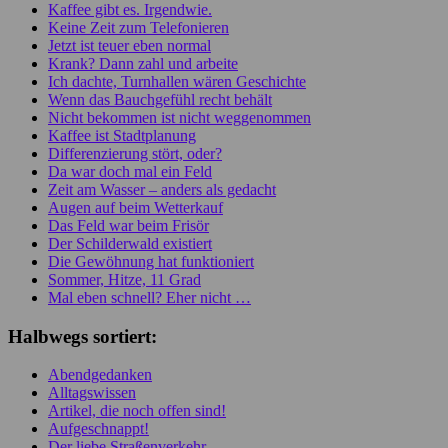
Kaffee gibt es. Irgendwie.
Keine Zeit zum Telefonieren
Jetzt ist teuer eben normal
Krank? Dann zahl und arbeite
Ich dachte, Turnhallen wären Geschichte
Wenn das Bauchgefühl recht behält
Nicht bekommen ist nicht weggenommen
Kaffee ist Stadtplanung
Differenzierung stört, oder?
Da war doch mal ein Feld
Zeit am Wasser – anders als gedacht
Augen auf beim Wetterkauf
Das Feld war beim Frisör
Der Schilderwald existiert
Die Gewöhnung hat funktioniert
Sommer, Hitze, 11 Grad
Mal eben schnell? Eher nicht …
Halbwegs sortiert:
Abendgedanken
Alltagswissen
Artikel, die noch offen sind!
Aufgeschnappt!
Der liebe Straßenverkehr