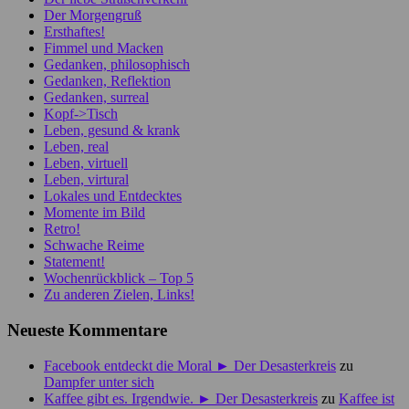
Der Morgengruß
Ersthaftes!
Fimmel und Macken
Gedanken, philosophisch
Gedanken, Reflektion
Gedanken, surreal
Kopf->Tisch
Leben, gesund & krank
Leben, real
Leben, virtuell
Leben, virtural
Lokales und Entdecktes
Momente im Bild
Retro!
Schwache Reime
Statement!
Wochenrückblick – Top 5
Zu anderen Zielen, Links!
Neueste Kommentare
Facebook entdeckt die Moral ► Der Desasterkreis
zu
Dampfer unter sich
Kaffee gibt es. Irgendwie. ► Der Desasterkreis
zu
Kaffee ist