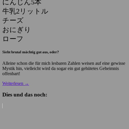
にんじん5本
牛乳2リットル
チーズ
おにぎり
ローフ
Sieht brutal mächtig gut aus, oder?
Alleine schon die für mich lesbaren Zahlen weisen auf eine gewisse
Mystik hin, vielleicht wird da sogar ein gut gehütetes Geheimnis
offenbart!
Weiterlesen
→
Dies und das noch: