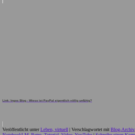
Link: Ingos Blog - Wieso ist PayPal eigentlich völlig unfähig?
Veröffentlicht unter
Leben, virtuell
|
Verschlagwortet mit
Blog-Archiv
NotebookLM
,
Retro
,
Tutorial
,
Video
,
YouTube
|
Schreibe einen Kom