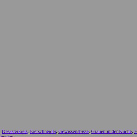
,
Desasterkreis
,
Eierschneider
,
Gewissensbisse
,
Grauen in der Küche
,
H
mentar