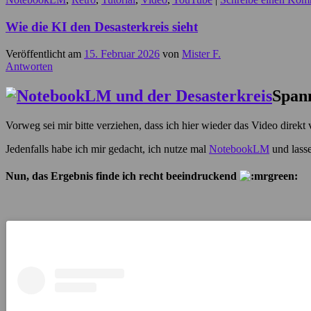
Wie die KI den Desasterkreis sieht
Veröffentlicht am
15. Februar 2026
von
Mister F.
Antworten
Span
Vorweg sei mir bitte verziehen, dass ich hier wieder das Video direkt 
Jedenfalls habe ich mir gedacht, ich nutze mal
NotebookLM
und lasse
Nun, das Ergebnis finde ich recht beeindruckend