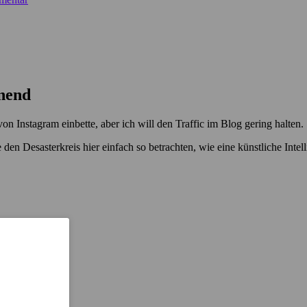
nend
von Instagram einbette, aber ich will den Traffic im Blog gering halten.
 den Desasterkreis hier einfach so betrachten, wie eine künstliche Intell