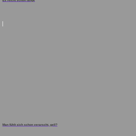
Es reicht schon lange
Man fühlt sich schon verarscht, gell?