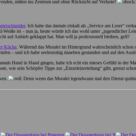
 wenden, mitten ins Zentrum und ohne Rücksicht auf Verluste!
eierschneider
. Ich habe das damals eiskalt als „Service am Leser“ verk
nd-Weiße ist – nun ja, heute würde ich das wohl unter „jugendlicher Le
nicht auf Anhieb geklappt hat. Man will ja professionell bleiben, gell?
er Küche
. Während das Moralei im Hintergrund wahrscheinlich schon di
Stufen – und ich habe seelenruhig daneben gestanden und auf den Auslö
mals Hand in Hand gingen, habe ich echt ein mieses Gefühl in der Mag
ste, wie sein Schöpfer Tipps zur „Einzeleizerteilung“ gibt, grenzt s
cken.
Denn wenn das Moralei irgendwann mal den Dienst quittiert