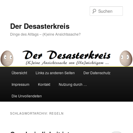
Zum
Zum
primären
sekundären
Such
Inhalt
Inhalt
springen
springen
Der Desasterkreis
Dinge des Alltags – (K)eine Ansichtssache?
Hauptmenü
Übersicht
Links zu anderen Seiten
Der Datenschutz
Impressum
Kontakt
Nutzung durch …
Die Unvollendeten
SCHLAGWORTARCHIV:
REGELN