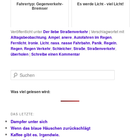
Fahrertyp: Gegenverkehr-
Es werde Licht - viel Licht!
Bremser
Veröffentlicht unter
Der liebe Straßenverkehr
|
Verschlagwortet mit
Alltagsbeobachtung
,
Ampel
,
anere
,
Autofahren im Regen
,
Fernlicht
,
Ironie
,
Licht
,
nass
,
nasse Fahrbahn
,
Panik
,
Regeln
,
Regen
,
Regen Verkehr
,
Schleicher
,
Straße
,
Straßenverkehr
,
überholen
|
Schreibe einen Kommentar
S
u
c
h
Was viel gelesen wird:
e
n
DAS LETZTE:
Dampfer unter sich
Wenn das blaue Häuschen zurückschlägt
Kaffee gibt es. Irgendwie.