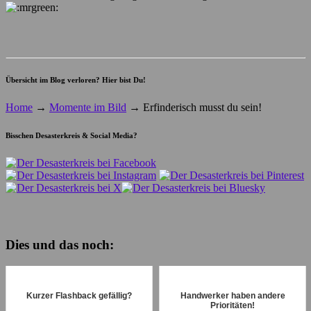
Übersicht im Blog verloren? Hier bist Du!
Home
→
Momente im Bild
→
Erfinderisch musst du sein!
Bisschen Desasterkreis & Social Media?
Dies und das noch:
Kurzer Flashback gefällig?
Handwerker haben andere
Prioritäten!