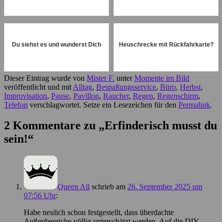
Du siehst es und wunderst Dich
Heuschrecke mit Rückfahrkarte?
Dieser Eintrag wurde von
Mister F.
unter
Momente im Bild
veröffentlicht und mit
Alltag
,
Bespaßungsservice
,
Büro
,
Herbst
,
Improvisation
,
Pause
,
Pavillon
,
Raucher
,
Regen
,
Regenschirm
,
Telefon
verschlagwortet. Setze ein Lesezeichen für den
Permalink
.
2 Kommentare zu „
Erfinderisch musst du
sein!
“
Queen All
schrieb
am
26. September 2025 um
07:56 Uhr
:
Habe neulich schon festgestellt, dass überdachte
Außenbereiche völlig unterschätzt werden. Auf die DIY-