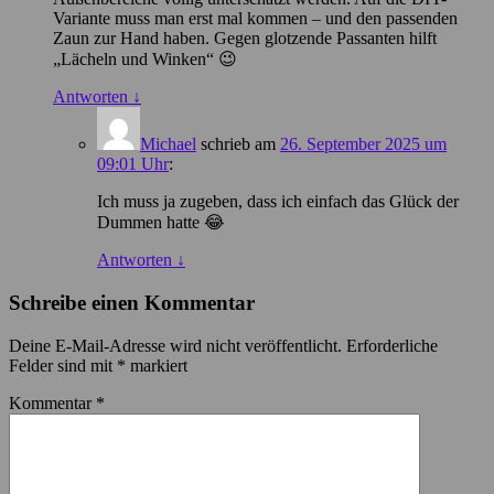
Variante muss man erst mal kommen – und den passenden
Zaun zur Hand haben. Gegen glotzende Passanten hilft
„Lächeln und Winken“ 😉
Antworten
↓
Michael
schrieb
am
26. September 2025 um
09:01 Uhr
:
Ich muss ja zugeben, dass ich einfach das Glück der
Dummen hatte 😂
Antworten
↓
Schreibe einen Kommentar
Deine E-Mail-Adresse wird nicht veröffentlicht.
Erforderliche
Felder sind mit
*
markiert
Kommentar
*