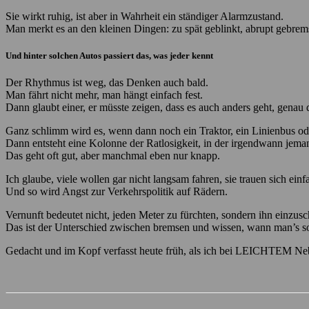
Sie wirkt ruhig, ist aber in Wahrheit ein ständiger Alarmzustand.
Man merkt es an den kleinen Dingen: zu spät geblinkt, abrupt gebremst
Und hinter solchen Autos passiert das, was jeder kennt
Der Rhythmus ist weg, das Denken auch bald.
Man fährt nicht mehr, man hängt einfach fest.
Dann glaubt einer, er müsste zeigen, dass es auch anders geht, genau 
Ganz schlimm wird es, wenn dann noch ein Traktor, ein Linienbus od
Dann entsteht eine Kolonne der Ratlosigkeit, in der irgendwann jemand
Das geht oft gut, aber manchmal eben nur knapp.
Ich glaube, viele wollen gar nicht langsam fahren, sie trauen sich einf
Und so wird Angst zur Verkehrspolitik auf Rädern.
Vernunft bedeutet nicht, jeden Meter zu fürchten, sondern ihn einzusc
Das ist der Unterschied zwischen bremsen und wissen, wann man’s so
Gedacht und im Kopf verfasst heute früh, als ich bei LEICHTEM Nebe