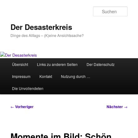
Zum
primären
Such
Inhalt
springen
Der Desasterkreis
Dinge des Alltags – (K)eine Ansichtssache?
Hauptmenü
Übersicht
Links zu anderen Seiten
Der Datenschutz
Impressum
Kontakt
Nutzung durch …
Die Unvollendeten
Beitragsnavigation
←
Vorheriger
Nächster
→
Momente im Bild: Schön