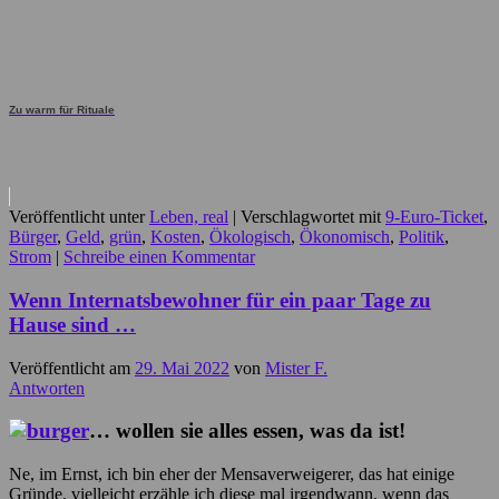
Zu warm für Rituale
Veröffentlicht unter
Leben, real
|
Verschlagwortet mit
9-Euro-Ticket
,
Bürger
,
Geld
,
grün
,
Kosten
,
Ökologisch
,
Ökonomisch
,
Politik
,
Strom
|
Schreibe einen Kommentar
Wenn Internatsbewohner für ein paar Tage zu
Hause sind …
Veröffentlicht am
29. Mai 2022
von
Mister F.
Antworten
… wollen sie alles essen, was da ist!
Ne, im Ernst, ich bin eher der Mensaverweigerer, das hat einige
Gründe, vielleicht erzähle ich diese mal irgendwann, wenn das