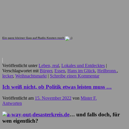
Ein ganz kleiner Gag auf Rudis Kosten noch
Veröffentlicht unter
Leben, real
,
Lokales und Entdecktes
|
Verschlagwortet mit
Bürger
,
Essen
,
Hans im Glück
,
Heilbronn.
,
lecker
,
Weihnachtsmarkt
|
Schreibe einen Kommentar
Ich weiß nicht, ob Politik etwas leisten muss …
Veröffentlicht am
15. November 2022
von
Mister F.
Antworten
… und falls doch, für
wen eigentlich?