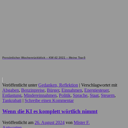
Persönlicher Wochenrückblick – KW 42 2021 – Meine Top-5
Veröffentlicht unter
Gedanken, Reflektion
|
Verschlagwortet mit
Abgaben
,
Benzinpreise
,
Bürger
,
Einnahmen
,
Energiesteuer
,
Entlastung
,
Mindereinnahmen
,
Politik
,
Sprache
,
Staat
,
Steuern
,
Tankrabatt
|
Schreibe einen Kommentar
Wenn die KI es komplett wörtlich nimmt
Veröffentlicht am
26. August 2024
von
Mister F.
Antworten