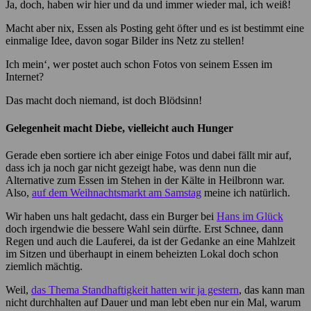
Ja, doch, haben wir hier und da und immer wieder mal, ich weiß!
Macht aber nix, Essen als Posting geht öfter und es ist bestimmt eine
einmalige Idee, davon sogar Bilder ins Netz zu stellen!
Ich mein‘, wer postet auch schon Fotos von seinem Essen im
Internet?
Das macht doch niemand, ist doch Blödsinn!
Gelegenheit macht Diebe, vielleicht auch Hunger
Gerade eben sortiere ich aber einige Fotos und dabei fällt mir auf,
dass ich ja noch gar nicht gezeigt habe, was denn nun die
Alternative zum Essen im Stehen in der Kälte in Heilbronn war.
Also,
auf dem Weihnachtsmarkt am Samstag
meine ich natürlich.
Wir haben uns halt gedacht, dass ein Burger bei
Hans im Glück
doch irgendwie die bessere Wahl sein dürfte. Erst Schnee, dann
Regen und auch die Lauferei, da ist der Gedanke an eine Mahlzeit
im Sitzen und überhaupt in einem beheizten Lokal doch schon
ziemlich mächtig.
Weil,
das Thema Standhaftigkeit hatten wir ja gestern
, das kann man
nicht durchhalten auf Dauer und man lebt eben nur ein Mal, warum