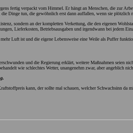
morgens fertig verpackt vom Himmel. Er hängt an Menschen, die zur Arbe
l die Dinge tun, die gewöhnlich erst dann auffallen, wenn sie plötzlic
xistenz, sondern an der kompletten Verkettung, die den eigenen Wohlst
istungen, Lieferkosten, Betriebsausgaben und irgendwann bei jedem Ein
h mehr Luft ist und die eigene Lebensweise eine Weile als Puffer funkt
ist verschwunden und die Regierung erklärt, weitere Maßnahmen seien n
handelt wie schlechtes Wetter, unangenehm zwar, aber angeblich nich
g.
Kraftstoffpreis kann, der sollte mal schauen, welcher Schwachsinn da mi