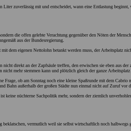
jeden Liter zuverlässig mit und entscheidet, wann eine Entlastung beg
, sondern die offen gelebte Verachtung gegenüber den Nöten der Mensch
nngemäß aus der Bundesregierung.
t mit dem eigenen Nettolohn betankt werden muss, der Arbeitsplatz nic
 nicht direkt an der Zapfsäule treffen, den erwischen sie eben aus de
nicht mehr stemmen kann und plötzlich gleich der ganze Arbeitsplatz
ne Frage, ob am Sonntag noch eine kleine Spaßrunde mit dem Cabrio mö
 und Bahn außerhalb der großen Städte nun einmal nicht auf Zuruf vor d
ist keine nüchterne Sachpolitik mehr, sondern der ziemlich unverhohle
g beklatschen, vermutlich weil sie selbst wirtschaftlich noch halbwegs