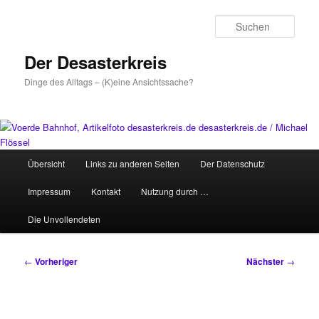
Zum
primären
Such
Inhalt
springen
Der Desasterkreis
Dinge des Alltags – (K)eine Ansichtssache?
Hauptmenü
Übersicht
Links zu anderen Seiten
Der Datenschutz
Impressum
Kontakt
Nutzung durch …
Die Unvollendeten
Beitragsnavigation
←
Vorheriger
Nächster
→