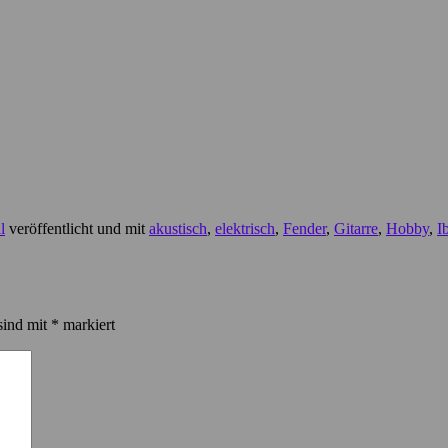
l
veröffentlicht und mit
akustisch
,
elektrisch
,
Fender
,
Gitarre
,
Hobby
,
I
sind mit
*
markiert