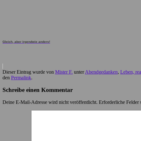
Gleich, aber irgendwie anders!
Dieser Eintrag wurde von
Mister F.
unter
Abendgedanken
,
Leben, rea
den
Permalink
.
Schreibe einen Kommentar
Deine E-Mail-Adresse wird nicht veröffentlicht.
Erforderliche Felder 