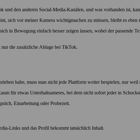
book und den anderen Social-Media-Kanälen, und was vorhanden ist, ka
eint, sich vor meiner Kamera wichtigmachen zu müssen, bleibt es eben 
ch in Bewegung einfach besser zeigen lassen, wobei der passende Tex
st nur die zusätzliche Ablage bei TikTok.
hrieben habe, muss man nicht jede Plattform weiter bespielen, nur weil
m für etwas Unterhaltsameres, bei dem nicht sofort jeder in Schockstarr
räch, Einarbeitung oder Probezeit.
ia-Links und das Profil bekommt tatsächlich Inhalt.