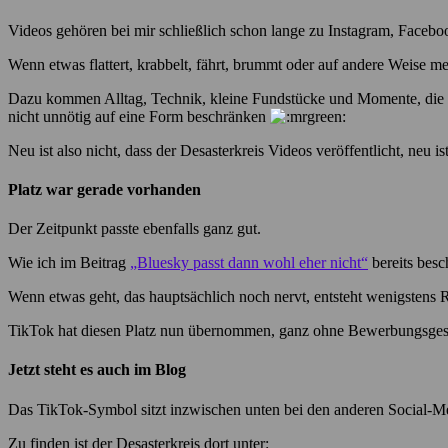
Videos gehören bei mir schließlich schon lange zu Instagram, Face
Wenn etwas flattert, krabbelt, fährt, brummt oder auf andere Weise m
Dazu kommen Alltag, Technik, kleine Fundstücke und Momente, die si
nicht unnötig auf eine Form beschränken
Neu ist also nicht, dass der Desasterkreis Videos veröffentlicht, neu i
Platz war gerade vorhanden
Der Zeitpunkt passte ebenfalls ganz gut.
Wie ich im Beitrag
„Bluesky passt dann wohl eher nicht“
bereits besc
Wenn etwas geht, das hauptsächlich noch nervt, entsteht wenigstens Rau
TikTok hat diesen Platz nun übernommen, ganz ohne Bewerbungsgesp
Jetzt steht es auch im Blog
Das TikTok-Symbol sitzt inzwischen unten bei den anderen Social-Med
Zu finden ist der Desasterkreis dort unter: