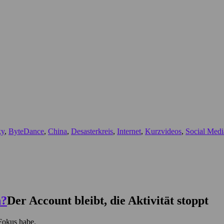
ky
,
ByteDance
,
China
,
Desasterkreis
,
Internet
,
Kurzvideos
,
Social Medi
Der Account bleibt, die Aktivität stoppt
 Fokus habe.