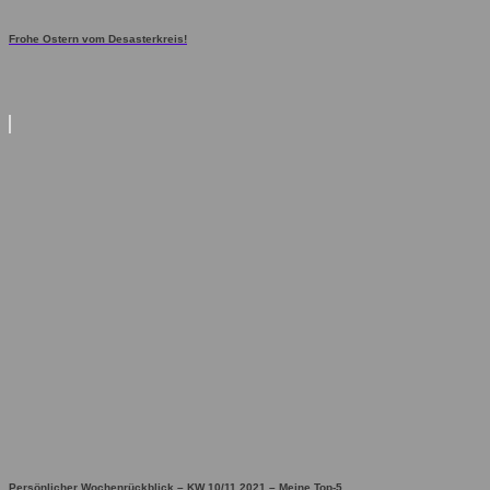
Frohe Ostern vom Desasterkreis!
Persönlicher Wochenrückblick – KW 10/11 2021 – Meine Top-5