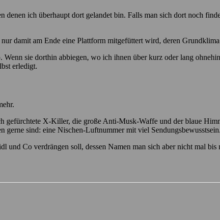
enen ich überhaupt dort gelandet bin. Falls man sich dort noch finden 
, nur damit am Ende eine Plattform mitgefüttert wird, deren Grundklima 
Wenn sie dorthin abbiegen, wo ich ihnen über kurz oder lang ohnehin n
bst erledigt.
mehr.
ich gefürchtete X-Killer, die große Anti-Musk-Waffe und der blaue Him
n gerne sind: eine Nischen-Luftnummer mit viel Sendungsbewusstsein
Lidl und Co verdrängen soll, dessen Namen man sich aber nicht mal bi