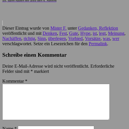
So, dann haben wir also den 4. Advent
Dieser Eintrag wurde von
Mister F.
unter
Gedanken, Reflektion
veröffentlicht und mit
Denken
,
Fest
,
Gute
,
Hype
,
ist
,
legt
,
Meinung
,
Nachäffen
,
richtig
,
Sinn
,
überlegen
,
Vorbied
,
Vorsätze
,
was
,
wer
verschlagwortet. Setze ein Lesezeichen für den
Permalink
.
Schreibe einen Kommentar
Deine E-Mail-Adresse wird nicht veröffentlicht.
Erforderliche
Felder sind mit
*
markiert
Kommentar
*
Name
*