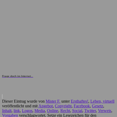
Frage doch im Internet...
Dieser Eintrag wurde von
Mister F.
unter
Ersthaftes!
,
Leben, virtuell
veröffentlicht und mit
Angebot
,
Copyright
,
Facebook
,
Gesetz
,
Inhalt
,
link
,
Logos
,
Media
,
Online
,
Recht
,
Social
,
Twitter
,
Verweis
,
Vorgaben
verschlagwortet. Setze ein Lesezeichen für den