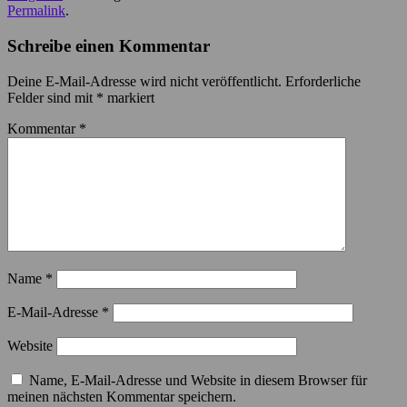
Permalink
.
Schreibe einen Kommentar
Deine E-Mail-Adresse wird nicht veröffentlicht.
Erforderliche
Felder sind mit
*
markiert
Kommentar
*
Name
*
E-Mail-Adresse
*
Website
Name, E-Mail-Adresse und Website in diesem Browser für
meinen nächsten Kommentar speichern.