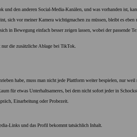
book und den anderen Social-Media-Kanälen, und was vorhanden ist, ka
eint, sich vor meiner Kamera wichtigmachen zu müssen, bleibt es eben 
ch in Bewegung einfach besser zeigen lassen, wobei der passende Tex
st nur die zusätzliche Ablage bei TikTok.
hrieben habe, muss man nicht jede Plattform weiter bespielen, nur weil
m für etwas Unterhaltsameres, bei dem nicht sofort jeder in Schockstarr
räch, Einarbeitung oder Probezeit.
ia-Links und das Profil bekommt tatsächlich Inhalt.