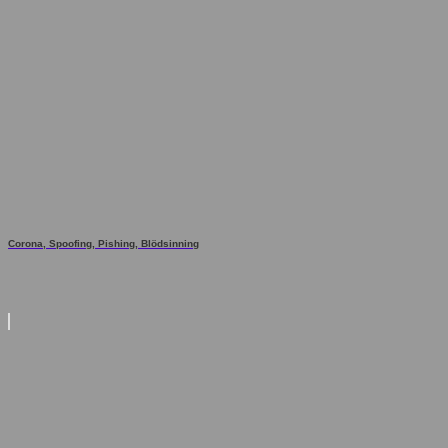
Corona, Spoofing, Pishing, Blödsinning