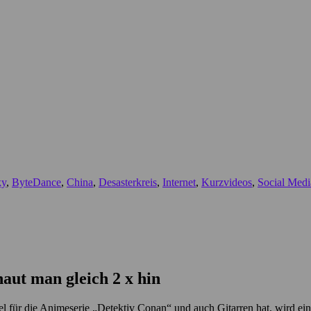
ky
,
ByteDance
,
China
,
Desasterkreis
,
Internet
,
Kurzvideos
,
Social Medi
aut man gleich 2 x hin
 für die Animeserie „Detektiv Conan“ und auch Gitarren hat, wird eine