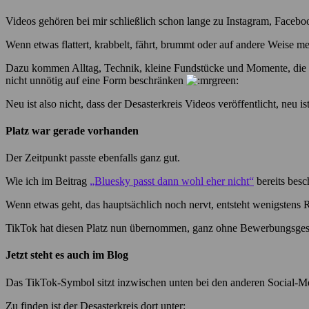
Videos gehören bei mir schließlich schon lange zu Instagram, Face
Wenn etwas flattert, krabbelt, fährt, brummt oder auf andere Weise m
Dazu kommen Alltag, Technik, kleine Fundstücke und Momente, die si
nicht unnötig auf eine Form beschränken
Neu ist also nicht, dass der Desasterkreis Videos veröffentlicht, neu i
Platz war gerade vorhanden
Der Zeitpunkt passte ebenfalls ganz gut.
Wie ich im Beitrag
„Bluesky passt dann wohl eher nicht“
bereits besc
Wenn etwas geht, das hauptsächlich noch nervt, entsteht wenigstens Rau
TikTok hat diesen Platz nun übernommen, ganz ohne Bewerbungsgesp
Jetzt steht es auch im Blog
Das TikTok-Symbol sitzt inzwischen unten bei den anderen Social-Med
Zu finden ist der Desasterkreis dort unter: