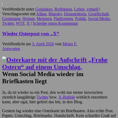
Veröffentlicht unter
Gedanken, Reflektion
,
Leben, virtuell
|
Verschlagwortet mit
Alltag
,
Bluesky
,
Desasterkreis
,
Gesellschaft
,
Gesinnung
,
Heimat
,
Meinung
,
Plattformen
,
Politik
,
Social Media
,
Twitter
,
WTF
,
X
|
Schreibe einen Kommentar
Wieder Osterpost von „X“
Veröffentlicht am
3. April 2026
von
Mister F.
Antworten
Wenn Social Media wieder im
Briefkasten liegt
Ja, da ist wieder so ein Post, den wohl nur meine inzwischen
ziemlich langjährige
Twitter
bzw.
X-Bubble
wirklich einordnen
kann, aber egal, hier gehört das hin, in den Blog.
Gestern lag wieder eine Osterkarte im Briefkasten. Also echte Post.
Papier, Umschlag, Briefmarke, Handschrift. Kein schneller Gruß auf