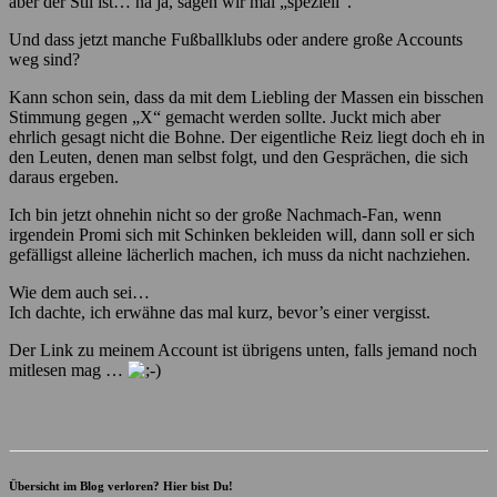
aber der Stil ist… na ja, sagen wir mal „speziell“.
Und dass jetzt manche Fußballklubs oder andere große Accounts
weg sind?
Kann schon sein, dass da mit dem Liebling der Massen ein bisschen
Stimmung gegen „X“ gemacht werden sollte. Juckt mich aber
ehrlich gesagt nicht die Bohne. Der eigentliche Reiz liegt doch eh in
den Leuten, denen man selbst folgt, und den Gesprächen, die sich
daraus ergeben.
Ich bin jetzt ohnehin nicht so der große Nachmach-Fan, wenn
irgendein Promi sich mit Schinken bekleiden will, dann soll er sich
gefälligst alleine lächerlich machen, ich muss da nicht nachziehen.
Wie dem auch sei…
Ich dachte, ich erwähne das mal kurz, bevor’s einer vergisst.
Der Link zu meinem Account ist übrigens unten, falls jemand noch
mitlesen mag …
Übersicht im Blog verloren? Hier bist Du!