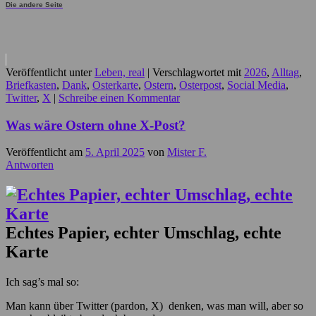
Die andere Seite
Veröffentlicht unter
Leben, real
|
Verschlagwortet mit
2026
,
Alltag
,
Briefkasten
,
Dank
,
Osterkarte
,
Ostern
,
Osterpost
,
Social Media
,
Twitter
,
X
|
Schreibe einen Kommentar
Was wäre Ostern ohne X-Post?
Veröffentlicht am
5. April 2025
von
Mister F.
Antworten
Echtes Papier, echter Umschlag, echte
Karte
Ich sag’s mal so:
Man kann über Twitter (pardon, X) denken, was man will, aber so