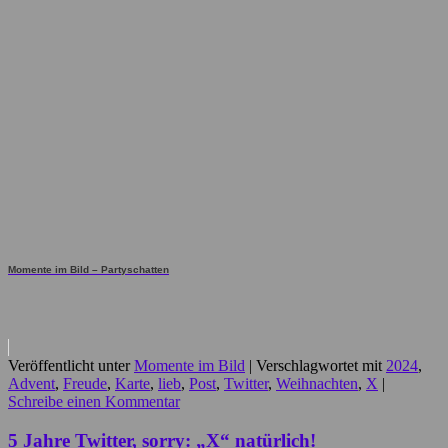
Momente im Bild – Partyschatten
Veröffentlicht unter
Momente im Bild
|
Verschlagwortet mit
2024
,
Advent
,
Freude
,
Karte
,
lieb
,
Post
,
Twitter
,
Weihnachten
,
X
|
Schreibe einen Kommentar
5 Jahre Twitter, sorry: „X“ natürlich!