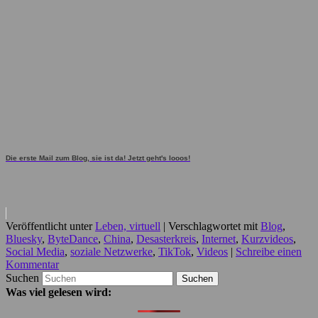
Die erste Mail zum Blog, sie ist da! Jetzt geht's looos!
Veröffentlicht unter
Leben, virtuell
|
Verschlagwortet mit
Blog
,
Bluesky
,
ByteDance
,
China
,
Desasterkreis
,
Internet
,
Kurzvideos
,
Social Media
,
soziale Netzwerke
,
TikTok
,
Videos
|
Schreibe einen
Kommentar
Suchen
Was viel gelesen wird: