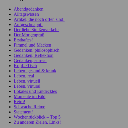
Abendgedanken
Alltagswissen
Artikel, die noch offen sind!
Aufgeschnappt!
Der liebe Straßenverkehr
Der Morgengruß
Ersthaftes!
Fimmel und Macken
Gedanken, philosophisch
Gedanken, Reflektion
Gedanken, surreal
Kopf->Tisch
Leben, gesund & krank
Leben, real
Leben, virtuell
Leben, virtural
Lokales und Entdecktes
Momente im Bild
Retro!
Schwache Reime
Statement!
Wochenrückblick – Top 5
Zu anderen Zielen, Links!