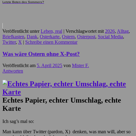
Letzte Boten des Sommers?
Veröffentlicht unter
Leben, real
|
Verschlagwortet mit
2026
,
Alltag
,
Briefkasten
,
Dank
,
Osterkarte
,
Ostern
,
Osterpost
,
Social Media
,
Twitter
,
X
|
Schreibe einen Kommentar
Was wäre Ostern ohne X-Post?
Veröffentlicht am
5. April 2025
von
Mister F.
Antworten
Echtes Papier, echter Umschlag, echte
Karte
Ich sag’s mal so:
Man kann über Twitter (pardon, X) denken, was man will, aber so