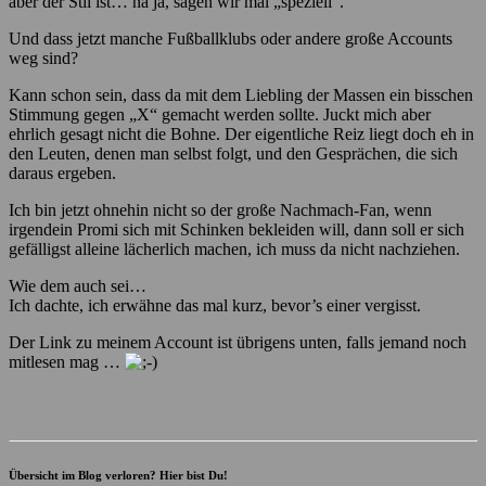
aber der Stil ist… na ja, sagen wir mal „speziell“.
Und dass jetzt manche Fußballklubs oder andere große Accounts
weg sind?
Kann schon sein, dass da mit dem Liebling der Massen ein bisschen
Stimmung gegen „X“ gemacht werden sollte. Juckt mich aber
ehrlich gesagt nicht die Bohne. Der eigentliche Reiz liegt doch eh in
den Leuten, denen man selbst folgt, und den Gesprächen, die sich
daraus ergeben.
Ich bin jetzt ohnehin nicht so der große Nachmach-Fan, wenn
irgendein Promi sich mit Schinken bekleiden will, dann soll er sich
gefälligst alleine lächerlich machen, ich muss da nicht nachziehen.
Wie dem auch sei…
Ich dachte, ich erwähne das mal kurz, bevor’s einer vergisst.
Der Link zu meinem Account ist übrigens unten, falls jemand noch
mitlesen mag …
Übersicht im Blog verloren? Hier bist Du!