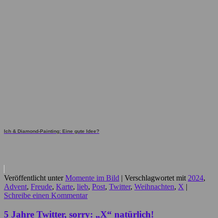
Ich & Diamond-Painting: Eine gute Idee?
Veröffentlicht unter
Momente im Bild
|
Verschlagwortet mit
2024
,
Advent
,
Freude
,
Karte
,
lieb
,
Post
,
Twitter
,
Weihnachten
,
X
|
Schreibe einen Kommentar
5 Jahre Twitter, sorry: „X“ natürlich!