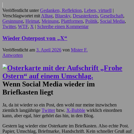
Veröffentlicht unter
Gedanken, Reflektion
,
Leben, virtuell
|
Verschlagwortet mit
Alltag
,
Bluesky
,
Desasterkreis
,
Gesellschaft
,
Gesinnung
,
Heimat
,
Meinung
,
Plattformen
,
Politik
,
Social Media
,
Twitter
,
WTF
,
X
|
Schreibe einen Kommentar
Wieder Osterpost von „X“
Veröffentlicht am
3. April 2026
von
Mister F.
Antworten
Wenn Social Media wieder im
Briefkasten liegt
Ja, da ist wieder so ein Post, den wohl nur meine inzwischen
ziemlich langjährige
Twitter
bzw.
X-Bubble
wirklich einordnen
kann, aber egal, hier gehört das hin, in den Blog.
Gestern lag wieder eine Osterkarte im Briefkasten. Also echte Post.
Papier, Umschlag, Briefmarke, Handschrift. Kein schneller Gruß auf