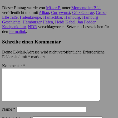
Dieser Eintrag wurde von
Mister F.
unter
Momente im Bild
veröffentlicht und mit
Alltag
,
Currywurst
,
Götz George
,
Große
Elbstraße
,
Hafenkneipe
,
Haifischbar
,
Hamburg
,
Hamburg
Geschichte
,
Hamburger Hafen
,
Heidi Kabel
,
Jan Fedder
,
Kneipenkultur
,
NDR
verschlagwortet. Setze ein Lesezeichen für
den
Permalink
.
Schreibe einen Kommentar
Deine E-Mail-Adresse wird nicht veröffentlicht.
Erforderliche
Felder sind mit
*
markiert
Kommentar
*
Name
*