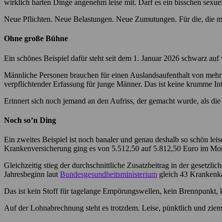
wirklich harten Dinge angenehm leise mit. Darf es ein bisschen sex
Neue Pflichten. Neue Belastungen. Neue Zumutungen. Für die, die mo
Ohne große Bühne
Ein schönes Beispiel dafür steht seit dem 1. Januar 2026 schwarz au
Männliche Personen brauchen für einen Auslandsaufenthalt von mehr a
verpflichtender Erfassung für junge Männer. Das ist keine krumme Inte
Erinnert sich noch jemand an den Aufriss, der gemacht wurde, als di
Noch so’n Ding
Ein zweites Beispiel ist noch banaler und genau deshalb so schön lei
Krankenversicherung ging es von 5.512,50 auf 5.812,50 Euro im Mon
Gleichzeitig stieg der durchschnittliche Zusatzbeitrag in der gesetzl
Jahresbeginn laut
Bundesgesundheitsministerium
gleich 43 Krankenkas
Das ist kein Stoff für tagelange Empörungswellen, kein Brennpunkt, 
Auf der Lohnabrechnung steht es trotzdem. Leise, pünktlich und ziem