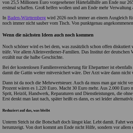
von 25,5 Millionen Euro vorgesehener Härtefallhilfe am Ende nur 26
erstmal schaffen. Groß helfen wollen und am Ende mehr Verwaltung a
In
Baden-Württemberg
wird 2026 noch immer an einem Ausgleich für C
noch immer nicht sauber vom Tisch. Von punktgenau angekommenen Ent
Wenn die nächsten Ideen auch noch kommen
Noch schöner wird es bei dem, was zusätzlich schon offen diskutiert 
träfe. Vor allem Alleinverdiener-Familien. Das Institut der deutschen 
erzählt nur die halbe Geschichte.
Bei der kostenlosen Familienversicherung für Ehepartner ist ebenfal
damit die Gattin weiter mitversichert wäre. Der Arzt wäre dann nicht 
Dann ist da noch die Mehrwertsteuer. Auch da muss man gar nicht verkü
Prozent wären es 1.220 Euro. Macht 30 Euro mehr. Aus 2.000 Euro net
Sprit, Heizöl, Handwerk, Reparaturen und Dienstleistungen, die ohneh
Erst denkt man laut nach, später heißt es dann, es sei leider alternat
Reduziert auf das, was bleibt
Unterm Strich ist die Botschaft doch längst klar. Lebt damit. Fahrt we
herumzeigt. Von dort kommt am Ende nicht Hilfe, sondern vor allem d