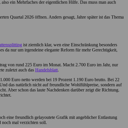
 also ein Mehrfaches der eigentlichen Hilfe. Das muss man auch
rten Quartal 2026 öffnen. Anders gesagt, Jahre später ist das Thema
ttensplitting
ist ziemlich klar, wen eine Einschränkung besonders
ehe es da nur um irgendeine elegante Reform für mehr Gerechtigkeit,
eitrag von rund 225 Euro im Monat. Macht 2.700 Euro im Jahr, nur
ete zuletzt auch das
Handelsblatt
.
s 1.000 Euro netto werden bei 19 Prozent 1.190 Euro brutto. Bei 22
nd das natürlich nicht auf freundliche Wohlfühlpreise, sondern auf
nicht. Aber schon das laute Nachdenken darüber zeigt die Richtung.
ichtet.
noch eine freundlich gelayoutete Grafik mit angeblicher Entlastung
 noch mal verzichten soll.