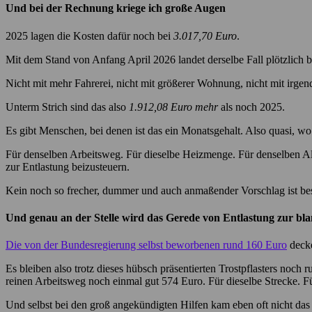
Und bei der Rechnung kriege ich große Augen
2025 lagen die Kosten dafür noch bei
3.017,70 Euro
.
Mit dem Stand von Anfang April 2026 landet derselbe Fall plötzlich 
Nicht mit mehr Fahrerei, nicht mit größerer Wohnung, nicht mit irg
Unterm Strich sind das also
1.912,08 Euro mehr
als noch 2025.
Es gibt Menschen, bei denen ist das ein Monatsgehalt. Also quasi, w
Für denselben Arbeitsweg. Für dieselbe Heizmenge. Für denselben All
zur Entlastung beizusteuern.
Kein noch so frecher, dummer und auch anmaßender Vorschlag ist bes
Und genau an der Stelle wird das Gerede von Entlastung zur b
Die von der Bundesregierung selbst beworbenen rund 160 Euro
decke
Es bleiben also trotz dieses hübsch präsentierten Trostpflasters no
reinen Arbeitsweg noch einmal gut 574 Euro. Für dieselbe Strecke. F
Und selbst bei den groß angekündigten Hilfen kam eben oft nicht da