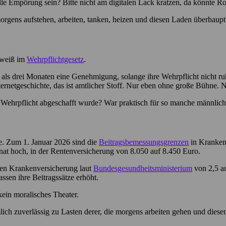
uelle Empörung sein? Bitte nicht am digitalen Lack kratzen, da könnt
rgens aufstehen, arbeiten, tanken, heizen und diesen Laden überhaupt
f weiß im
Wehrpflichtgesetz
.
ls drei Monaten eine Genehmigung, solange ihre Wehrpflicht nicht ruht.
rnetgeschichte, das ist amtlicher Stoff. Nur eben ohne große Bühne. Nu
e Wehrpflicht abgeschafft wurde? War praktisch für so manche männlic
se. Zum 1. Januar 2026 sind die
Beitragsbemessungsgrenzen
in Kranken-
at hoch, in der Rentenversicherung von 8.050 auf 8.450 Euro.
ichen Krankenversicherung laut
Bundesgesundheitsministerium
von 2,5 au
sen ihre Beitragssätze erhöht.
kein moralisches Theater.
lich zuverlässig zu Lasten derer, die morgens arbeiten gehen und dies