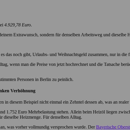
bei
4.929,78 Euro
.
endeinem Extrawunsch, sondern für denselben Arbeitsweg und dieselbe
o es das noch gibt, Urlaubs- und Weihnachtsgeld zusammen, nur in die 
tag, wenn man die Preise von jetzt hochrechnet und die Tatsache berüc
timmten Personen in Berlin zu peinlich.
lanken Verhöhnung
n in diesem Beispiel nicht einmal ein Zehntel dessen ab, was an realer
ch rund 1.752 Euro Mehrbelastung stehen. Allein beim Heizöl liegen zwi
ür dieselbe Heizmenge. Für denselben Alltag.
s an, was vorher vollmundig versprochen wurde. Der
Bayerische Obers