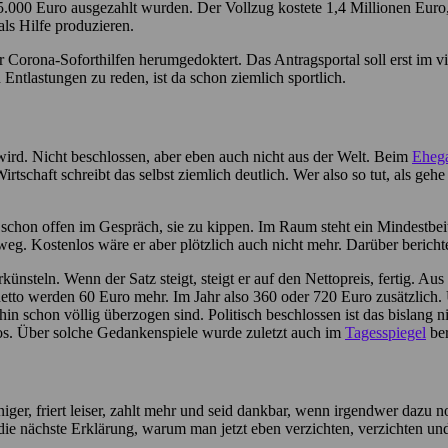
5.000 Euro ausgezahlt wurden. Der Vollzug kostete 1,4 Millionen Euro,
ls Hilfe produzieren.
orona-Soforthilfen herumgedoktert. Das Antragsportal soll erst im vie
lastungen zu reden, ist da schon ziemlich sportlich.
wird. Nicht beschlossen, aber eben auch nicht aus der Welt. Beim
Ehega
Wirtschaft schreibt das selbst ziemlich deutlich. Wer also so tut, als g
ls schon offen im Gespräch, sie zu kippen. Im Raum steht ein Mindestb
weg. Kostenlos wäre er aber plötzlich auch nicht mehr. Darüber bericht
nsteln. Wenn der Satz steigt, steigt er auf den Nettopreis, fertig. Au
to werden 60 Euro mehr. Im Jahr also 360 oder 720 Euro zusätzlich. U
in schon völlig überzogen sind. Politisch beschlossen ist das bislang 
ivlos. Über solche Gedankenspiele wurde zuletzt auch im
Tagesspiegel
ber
niger, friert leiser, zahlt mehr und seid dankbar, wenn irgendwer dazu 
ie nächste Erklärung, warum man jetzt eben verzichten, verzichten und