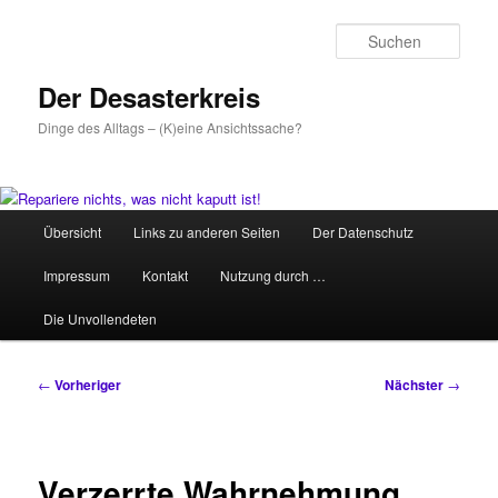
Zum
primären
Such
Inhalt
springen
Der Desasterkreis
Dinge des Alltags – (K)eine Ansichtssache?
Hauptmenü
Übersicht
Links zu anderen Seiten
Der Datenschutz
Impressum
Kontakt
Nutzung durch …
Die Unvollendeten
Beitragsnavigation
←
Vorheriger
Nächster
→
Verzerrte Wahrnehmung