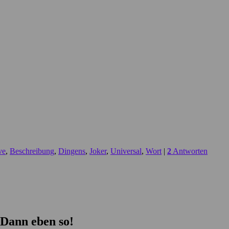
ve
,
Beschreibung
,
Dingens
,
Joker
,
Universal
,
Wort
|
2
Antworten
Dann eben so!