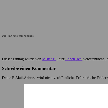
Der Plan für's Wochenende
Dieser Eintrag wurde von
Mister F.
unter
Leben, real
veröffentlicht u
Schreibe einen Kommentar
Deine E-Mail-Adresse wird nicht veröffentlicht.
Erforderliche Felder 