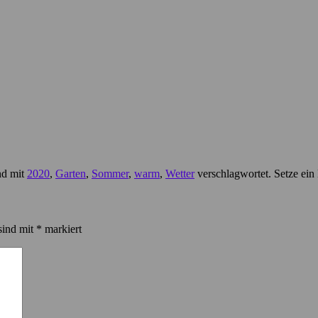
nd mit
2020
,
Garten
,
Sommer
,
warm
,
Wetter
verschlagwortet. Setze ein
sind mit
*
markiert