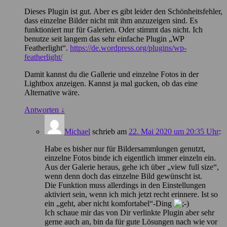
Dieses Plugin ist gut. Aber es gibt leider den Schönheitsfehler,
dass einzelne Bilder nicht mit ihm anzuzeigen sind. Es
funktioniert nur für Galerien. Oder stimmt das nicht. Ich
benutze seit langem das sehr einfache Plugin „WP
Featherlight“.
https://de.wordpress.org/plugins/wp-
featherlight/
Damit kannst du die Gallerie und einzelne Fotos in der
Lightbox anzeigen. Kannst ja mal gucken, ob das eine
Alternative wäre.
Antworten
↓
Michael
schrieb
am
22. Mai 2020 um 20:35 Uhr
:
Habe es bisher nur für Bildersammlungen genutzt,
einzelne Fotos binde ich eigentlich immer einzeln ein.
Aus der Galerie heraus, gehe ich über „view full size“,
wenn denn doch das einzelne Bild gewünscht ist.
Die Funktion muss allerdings in den Einstellungen
aktiviert sein, wenn ich mich jetzt recht erinnere. Ist so
ein „geht, aber nicht komfortabel“-Ding
Ich schaue mir das von Dir verlinkte Plugin aber sehr
gerne auch an, bin da für gute Lösungen nach wie vor