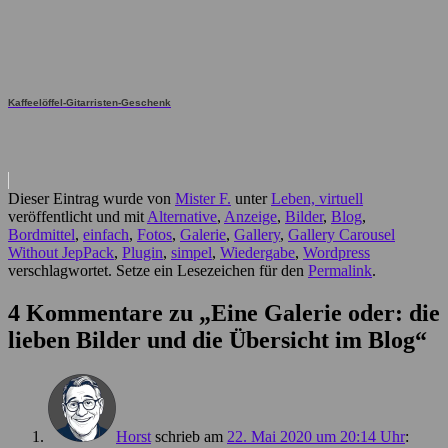
Kaffeelöffel-Gitarristen-Geschenk
Dieser Eintrag wurde von
Mister F.
unter
Leben, virtuell
veröffentlicht und mit
Alternative
,
Anzeige
,
Bilder
,
Blog
,
Bordmittel
,
einfach
,
Fotos
,
Galerie
,
Gallery
,
Gallery Carousel
Without JepPack
,
Plugin
,
simpel
,
Wiedergabe
,
Wordpress
verschlagwortet. Setze ein Lesezeichen für den
Permalink
.
4 Kommentare zu „
Eine Galerie oder: die
lieben Bilder und die Übersicht im Blog
“
Horst
schrieb
am
22. Mai 2020 um 20:14 Uhr
: