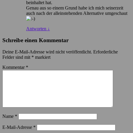
beinhaltet hat.
Genau aus so einem Grund habe ich mich seinerzeit
auch nach der alleinstehenden Alternative umgeschaut
Antworten
↓
Schreibe einen Kommentar
Deine E-Mail-Adresse wird nicht veröffentlicht.
Erforderliche
Felder sind mit
*
markiert
Kommentar
*
Name
*
E-Mail-Adresse
*