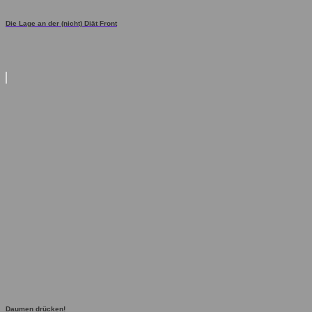
Die Lage an der (nicht) Diät Front
Daumen drücken!