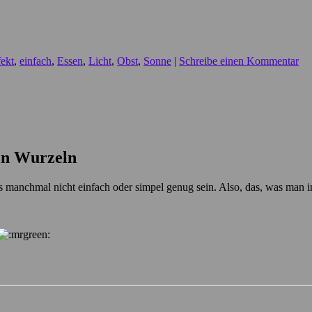
fekt
,
einfach
,
Essen
,
Licht
,
Obst
,
Sonne
|
Schreibe einen Kommentar
en Wurzeln
s manchmal nicht einfach oder simpel genug sein. Also, das, was man 