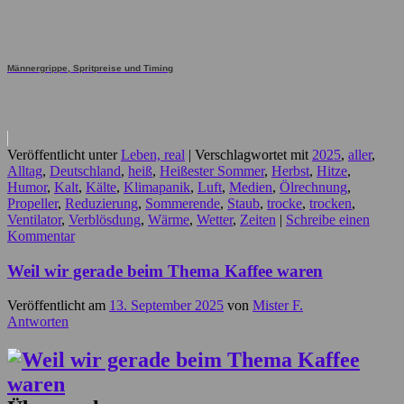
Männergrippe, Spritpreise und Timing
Veröffentlicht unter
Leben, real
|
Verschlagwortet mit
2025
,
aller
,
Alltag
,
Deutschland
,
heiß
,
Heißester Sommer
,
Herbst
,
Hitze
,
Humor
,
Kalt
,
Kälte
,
Klimapanik
,
Luft
,
Medien
,
Ölrechnung
,
Propeller
,
Reduzierung
,
Sommerende
,
Staub
,
trocke
,
trocken
,
Ventilator
,
Verblösdung
,
Wärme
,
Wetter
,
Zeiten
|
Schreibe einen
Kommentar
Weil wir gerade beim Thema Kaffee waren
Veröffentlicht am
13. September 2025
von
Mister F.
Antworten