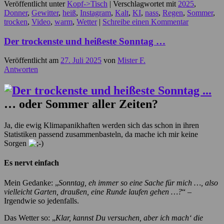
Veröffentlicht unter
Kopf->Tisch
|
Verschlagwortet mit
2025
,
Donner
,
Gewitter
,
heiß
,
Instagram
,
Kalt
,
KI
,
nass
,
Regen
,
Sommer
,
trocken
,
Video
,
warm
,
Wetter
|
Schreibe einen Kommentar
Der trockenste und heißeste Sonntag …
Veröffentlicht am
27. Juli 2025
von
Mister F.
Antworten
… oder Sommer aller Zeiten?
Ja, die ewig Klimapanikhaften werden sich das schon in ihren
Statistiken passend zusammenbasteln, da mache ich mir keine
Sorgen
Es nervt einfach
Mein Gedanke: „
Sonntag, eh immer so eine Sache für mich …, also
vielleicht Garten, draußen, eine Runde laufen gehen …?
“ –
Irgendwie so jedenfalls.
Das Wetter so: „
Klar, kannst Du versuchen, aber ich mach‘ die