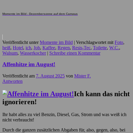
Momente im Bild - Dezembersonne auf dem Campus
Veröffentlicht unter
Momente im Bild
|
Verschlagwortet mit
Foto
,
heiß
,
Hotel
,
ich
,
Job
,
Kaffee
,
Regen
,
Resis-Tec
,
Toilette
,
W.C.
,
Walsum
,
Wasserkocher
|
Schreibe einen Kommentar
Affenhitze im August!
Veröffentlicht am
7. August 2025
von
Mister F.
Antworten
Ich kann das nicht
ignorieren!
Ihr habt alles zu viel Benzin, Diesel, Gas, Strom und was weiß ich
nicht verbraucht!
Durch die ganzen zusätzlichen Abgaben für, also, gegen, also, bei