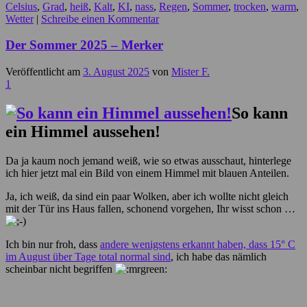
Celsius
,
Grad
,
heiß
,
Kalt
,
KI
,
nass
,
Regen
,
Sommer
,
trocken
,
warm
,
Wetter
|
Schreibe einen Kommentar
Der Sommer 2025 – Merker
Veröffentlicht am
3. August 2025
von
Mister F.
1
So kann
ein Himmel aussehen!
Da ja kaum noch jemand weiß, wie so etwas ausschaut, hinterlege
ich hier jetzt mal ein Bild von einem Himmel mit blauen Anteilen.
Ja, ich weiß, da sind ein paar Wolken, aber ich wollte nicht gleich
mit der Tür ins Haus fallen, schonend vorgehen, Ihr wisst schon …
Ich bin nur froh, dass
andere wenigstens erkannt haben, dass 15° C
im August über Tage total normal sind
, ich habe das nämlich
scheinbar nicht begriffen