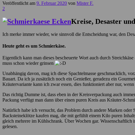
Veröffentlicht am
9. Februar 2020
von
Mister F.
2
Kreise, Desaster un
Ich merke immer wieder, wie sinnvoll die Entscheidung war, den Des
Heute geht es um Schmierkäse.
Eigentlich kann man dieses bescheuerte Wort auch durch Streichkäse er
muss schon wieder grinsen
Unabhängig davon, mag ich diese Spachtelmasse geschmacklich, vorzu
Bauart. Da ich ja zusätzlich noch ein Genießer, geradezu ein Gourmet 
Kräutervariante kann ich zwar essen, dies funktioniert aber nur, wenn
Das richtig Dumme ist, dass eben in der Kreisverpackung auch immer m
Packung verfügt man dann über einen puren Kreis aus Kräuter-Schmi
Natürlich habe ich versucht, das Problem durch andere Marken oder So
Backsteineklötze kaufen mag, die mit gefühlt einem Kilo puren Inhal
gleich mehrere im Kühlschrank. Über Wochen gar. Wissenschaftlich is
gelesen.