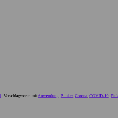
l
|
Verschlagwortet mit
Anwendung
,
Bunker
,
Corona
,
COVID-19
,
Ein