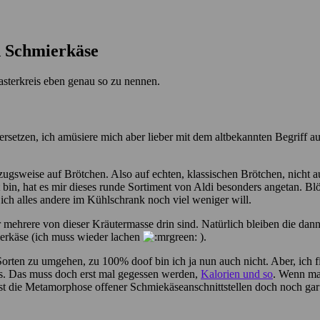
d Schmierkäse
asterkreis eben genau so zu nennen.
setzen, ich amüsiere mich aber lieber mit dem altbekannten Begriff aus
gsweise auf Brötchen. Also auf echten, klassischen Brötchen, nicht 
bin, hat es mir dieses runde Sortiment von Aldi besonders angetan. Blö
 ich alles andere im Kühlschrank noch viel weniger will.
ehrere von dieser Kräutermasse drin sind. Natürlich bleiben die dann 
erkäse (ich muss wieder lachen
).
rten zu umgehen, zu 100% doof bin ich ja nun auch nicht. Aber, ich fi
ts. Das muss doch erst mal gegessen werden,
Kalorien und so
. Wenn ma
t die Metamorphose offener Schmiekäseanschnittstellen doch noch gar 